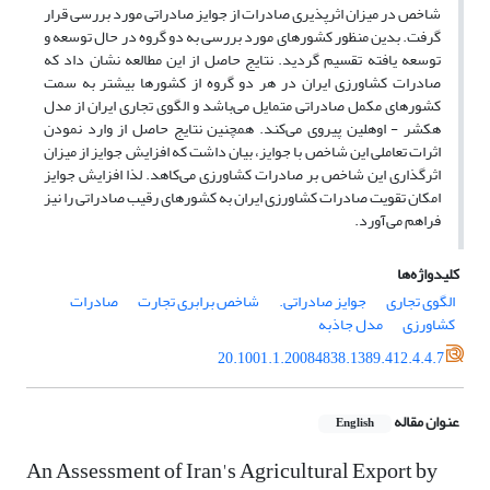
شاخص در میزان اثرپذیری صادرات از جوایز صادراتی مورد بررسی قرار
گرفت. بدین منظور کشورهای مورد بررسی به دو گروه در حال توسعه و
توسعه یافته تقسیم گردید. نتایج حاصل از این مطالعه نشان داد که
صادرات کشاورزی ایران در هر دو گروه از کشورها بیشتر به سمت
کشورهای مکمل صادراتی متمایل می‌باشد و الگوی تجاری ایران از مدل
هکشر - اوهلین پیروی می‌کند. همچنین نتایج حاصل از وارد نمودن
اثرات تعاملی این شاخص با جوایز، بیان داشت که افزایش جوایز از میزان
اثرگذاری این شاخص بر صادرات کشاورزی می‌کاهد. لذا افزایش جوایز
امکان تقویت صادرات کشاورزی ایران به کشورهای رقیب صادراتی را نیز
فراهم می‌آورد.
کلیدواژه‌ها
الگوی تجاری
جوایز صادراتی.
شاخص برابری تجارت
صادرات
کشاورزی
مدل جاذبه
20.1001.1.20084838.1389.412.4.4.7
عنوان مقاله
English
An Assessment of Iran's Agricultural Export by