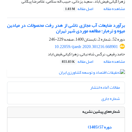
زهرا کیانی فیض اباد، سعید یزدانی، حبیب اله سلامی، غلامرضا پیکانی
مشاهده مقاله
اصل مقاله
1.03 M
برآورد ضایعات آب مجازی ناشی از هدر رفت محصولات در میادین
میوه‌ و تره‌بار؛ مطالعه موردی شهر تهران
دوره 52، شماره 2، تابستان 1400، صفحه
229-246
10.22059/ijaedr.2020.301216.668901
حامد رفیعی، نرگس شاه نباتی، زهرا کیانی فیض اباد
مشاهده مقاله
اصل مقاله
855.83 K
مقالات آماده انتشار
شماره جاری
شماره‌های پیشین نشریه
دوره 57 (1405)