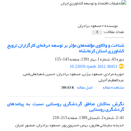
نویسنده =
مسعود برادران
تعداد مقالات:
3
شناخت و واکاوی مؤلفه‌های مؤثر بر توسعه حرفه‌ای کارگزاران ترویج
کشاورزی استان کرمانشاه
دوره 43، شماره 1، بهار 1391، صفحه
143-155
10.22059/ijaedr.2012.30453
حوریه مرادی، مسعود بیژنی، مسعود برادران، حسین شعبانعلی فمی،
عبدالعظیم آجیلی
مشاهده مقاله
اصل مقاله
386.63 K
نگرش ساکنان مناطق گردشگری روستایی نسبت به پیامدهای
گردشگری روستایی
2-41، شماره 2، تابستان 1389، صفحه
213-218
خدیجه سلیمانی هارون، بهمن خسروی پور، مسعود برادران، منصور غنیان