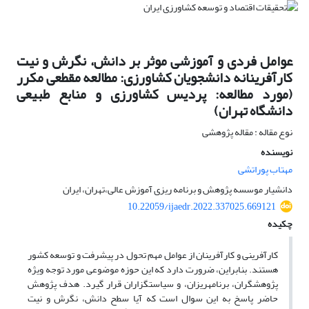
عوامل فردی و آموزشی موثر بر دانش، نگرش و نیت
کارآفرینانه دانشجویان کشاورزی: مطالعه مقطعی مکرر
(مورد مطالعه: پردیس کشاورزی و منابع طبیعی
دانشگاه تهران)
نوع مقاله : مقاله پژوهشی
نویسنده
مهتاب پوراتشی
دانشیار موسسه پژوهش و برنامه ریزی آموزش عالی،‌تهران، ایران
10.22059/ijaedr.2022.337025.669121
چکیده
کارآفرینی و کارآفرینان از عوامل مهم تحول در پیشرفت و توسعه کشور
هستند. بنابراین، ضرورت دارد که این حوزه موضوعی مورد توجه ویژه
پژوهشگران، برنامه­ریزان، و سیاست­گزاران قرار گیرد. هدف پژوهش
حاضر پاسخ به این سوال است که آیا سطح دانش، نگرش و نیت