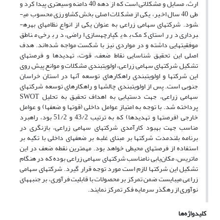
ارث، مسایل و مشکلاتی است که از دهه 40 دامنه وسیع‏تری پیدا کرد و
طی 40 سال اخیر، یکی از مشکلات اصلی بخش کشاورزی محسوب می­
شود. شرکت‏های سهامی زراعی به عنوان یکی از انواع نظام­های بهره­
برداری در راستای کمک به یکپارچه­سازی اراضی، در برخی مناطق
موفقیت‏هایی داشته و در مواردی نیز با شکست مواجه شده‌اند. هدف
اصلی این تحقیق شناسایی نقاط ضعف، قوت، تهدیدها و فرصت­های
تشکیل شرکت­های سهامی زراعی، اولویت­بندی مشکلات و موانع پیش روی
این شرکت­ها و اولویت­بندی راه­کارهای توسعه آنها در استان خراسان
جنوبی است. پس از اولویت­بندی چالش­ها و راهکارهای توسعه شرکت­های
سهامی زراعی، جهت دستیابی به اهداف تحقیق به تحلیل SWOT
پرداخته شد. با توجه به امتیاز عوامل داخلی (قوت­ها و ضعف­ها) و عوامل
خارجی (فرصت­ها و تهدیدها) که به ترتیب 43/2 و 51/2 بود، راهبرد
مناسب جهت بهبود کارآمدی شرکت­های سهامی زراعی، بازنگری در
برنامه­ بلندمدت شرکت­ها بر مبنای غلبه بر ضعف­های داخلی با تکیه بر
استفاده از فرصت­های محیطی خواهد بود. مهمترین نقطه ضعف در این
ماتریس، مکان‌یابی نامناسب شرکت­های سهامی زراعی بوده که در هنگام
تشکیل این شرکت­ها لازم است مورد توجه قرار گیرد. شرکت­های سهامی
زراعی می­بایست ضمن تمرکز بر محصولات با قابلیت فرآوری، بر جنبه­های
نوآوری از رهگذر سرمایه فکر تمرکز نمایند.
کلیدواژه‌ها