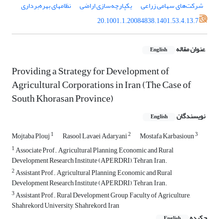
شرکت‌های سهامی زراعی
یکپارچه‌سازی اراضی
نظام‏های بهره‌برداری
20.1001.1.20084838.1401.53.4.13.7
عنوان مقاله
English
Providing a Strategy for Development of
Agricultural Corporations in Iran (The Case of
South Khorasan Province)
نویسندگان
English
1
2
3
Mojtaba Plouj
Rasool Lavaei Adaryani
Mostafa Karbasioun
1
Associate Prof., Agricultural Planning, Economic and Rural
Development Research Institute (APERDRI), Tehran, Iran.
2
Assistant Prof., Agricultural Planning, Economic and Rural
Development Research Institute (APERDRI), Tehran, Iran.
3
Assistant Prof., Rural Development Group, Faculty of Agriculture,
Shahrekord University, Shahrekord, Iran
چکیده
English