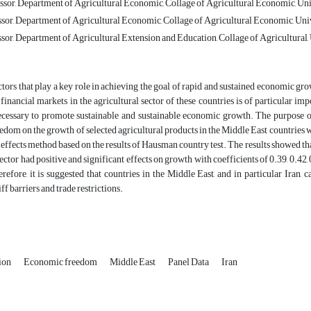
ssor, Department of Agricultural Economic, Collage of Agricultural Economic, Un
ssor, Department of Agricultural Economic, Collage of Agricultural Economic, Un
sor, Department of Agricultural Extension and Education, Collage of Agricultural, 
ctors that play a key role in achieving the goal of rapid and sustained economic gro
financial markets in the agricultural sector of these countries is of particular im
ecessary to promote sustainable and sustainable economic growth. The purpose of 
dom on the growth of selected agricultural products in the Middle East countries 
d effects method based on the results of Hausman country test. The results showed th
sector had positive and significant effects on growth with coefficients of 0.39, 0.42,
refore, it is suggested that countries in the Middle East, and in particular Iran,
f barriers and trade restrictions.
sion
Economic freedom
Middle East
Panel Data
Iran