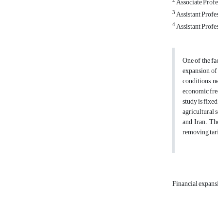
2
Associate Profe
3
Assistant Profe
4
Assistant Profes
One of the fa
expansion of 
conditions n
economic free
study is fixe
agricultural 
and Iran. The
removing tarif
Financial expan