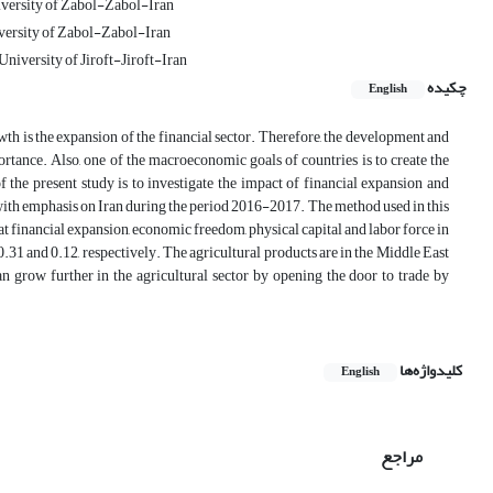
iversity of Zabol-Zabol-Iran
iversity of Zabol-Zabol-Iran
University of Jiroft-Jiroft-Iran
چکیده
English
wth is the expansion of the financial sector. Therefore, the development and
portance. Also, one of the macroeconomic goals of countries is to create the
the present study is to investigate the impact of financial expansion and
with emphasis on Iran during the period 2016-2017. The method used in this
at financial expansion, economic freedom, physical capital and labor force in
 0.31 and 0.12, respectively. The agricultural products are in the Middle East
 can grow further in the agricultural sector by opening the door to trade by
کلیدواژه‌ها
English
مراجع