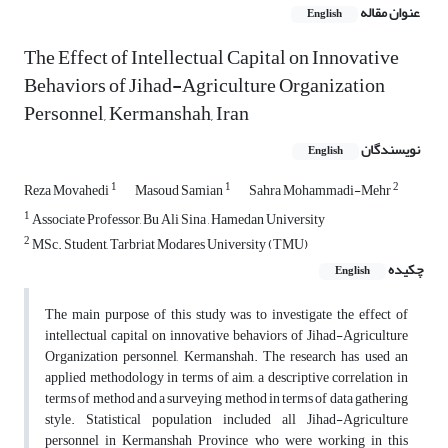
عنوان مقاله
English
The Effect of Intellectual Capital on Innovative
Behaviors of Jihad-Agriculture Organization
Personnel, Kermanshah, Iran
نویسندگان
English
1
1
2
Reza Movahedi
Masoud Samian
Sahra Mohammadi-Mehr
1
Associate Professor, Bu Ali Sina , Hamedan University
2
MSc. Student, Tarbriat Modares University (TMU)
چکیده
English
The main purpose of this study was to investigate the effect of
intellectual capital on innovative behaviors of Jihad-Agriculture
Organization personnel, Kermanshah. The research has used an
applied methodology in terms of aim, a descriptive correlation in
terms of method and a surveying method in terms of data gathering
style. Statistical population included all Jihad-Agriculture
personnel in Kermanshah Province who were working in this