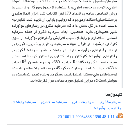
سازمان مشغول به فعالیت بودند که در حدود 300 نفر بوده­اند. نمونه
آماری با توجه به جامعه آماری و با استفاده از جدول مورگان و کرجسی با
روش تصادفی ساده به تعداد 170 نفر انتخاب شد. ابزار اندازه­گیری
پرسشنامه­ای استانداردی بود که روایی و پایایی آن تایید شد. نتایج به­
دست آمده در کل نشان داد که سرمایه فکری بر رفتارهای نوآورانه
تاثیر معنی­داری دارد. همچنین، ابعاد سرمایه فکری از جمله سرمایه
انسانی، ساختاری و رابطه­ای سبب افزایش رفتارهای نوآورانه از سوی
کارکنان می­شوند. از طرفی، مولفه سرمایه رابطه­ای بیشترین تاثیر را بر
ارتقای رفتارهای نوآورانه دارد. در رابطه با تاثیر سرمایه فکری بر
رفتارهای نوآورانه کارکنان جهاد کشاورزی استان کرمانشاه، مقدار
2
ضریب همبستگی چندگانه (R) برابر با 680/. و ضریب تعیین (R
) برابر
با 453/. به­دست آمد. به­عبارت دیگر، 45 درصد تغییرات متغیر وابسته
توسط متغیرهای مستقل تحقیق تبیین می­گردد و بقیه تغییرات وابسته به
عواملی است که در این تحقیق مورد مطالعه قرار نگرفته­ اند.
کلیدواژه‌ها
سرمایه فکری
سرمایه انسانی
سرمایه ساختاری
سرمایه رابطه ای
رفتارهای نوآورانه
20.1001.1.20084838.1396.48.1.11.4