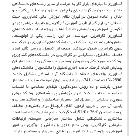
کشاورزی با نیازهای بازار کار به مراتب از سایر رشته‌های دانشگاهی
حادتر است. بهترین گزیدار برای ﺭﻓﻊ این ﻣﻌﻀﻞ، ﺗﺮﺑﻴﺖ ﺍﻓﺮﺍدی ﻛﺎﺭﺁﻣﺪ ﻭ
خلاﻕ و آماده نمودن فراگیران نظام آموزش عالی کشاورزی، جهت
اشتغال در بازار کار از طریق آموزش کارآفرینی و تغییرات راهبردی در
الگوهای آموزشی و پژوهشی دانشگاه‌ها و به­ویژه ایجاد دانشکده‌های
کشاورزی کارآفرین می‌باشد. در این راستا، یکی از اولویت‌ها،
سامان‌دهی "ساختاری ـ تشکیلاتی" دانشکده‌های کشاورزی در حرکت به
سوی کارآفرین شدن، می‌باشد. هدف این تحقیق، بررسی تأثیر ابعاد
مختلف ساختاری ـ تشکیلاتی بر کارآفرینی در دانشکده‌های کشاورزی
بود که به صورت کمّی، به روش توصیفی ـ همبستگی و با استفاده از فن
پیمایش انجام گرفت. جامعه آماری تحقیق را دانشجویان دانشکده‌های
کشاورزی واحدهای منطقه 5 دانشگاه آزاد اسلامی تشکیل دادند
(2896=N) که تعداد 341 نفر از آنان به ‌عنوان نمونه تحقیق با استفاده از
جدول بارتلت و به روش نمونه‌گیری طبقه‌ای تصادفی با انتساب
متناسب، انتخاب شدند. ابزار پژوهش پرسشنامه‌ای بود که روایی
صوری و محتوایی آن مطابق نظر جمعی از صاحبنظران و اساتید مجرب و
پایایی آن نیز از طریق آزمون آلفای کرونباخ برای بخش‌های مختلف
پرسشنامه بین 76/0 تا 91/0 تأیید گردید. نتایج نشان داد که همه ابعاد
ساختاری ـ تشکیلاتی شامل ساختار سازمانی، سیستم ارتباطات
سازمانی، کارآفرین ‌بودن نظام حقوق و پاداش و نوآوری در امور
آموزشی و پژوهشی با کارآفرینی رابطه‌ای معنی‌دار و مستقیم دارند.