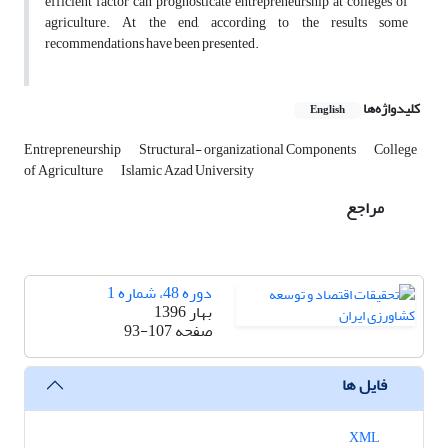
efficient factor can prognosticate entrepreneurship at colleges of
agriculture. At the end, according to the results some
recommendations have been presented.
کلیدواژه‌ها
English
Entrepreneurship
Structural- organizational Components
College
of Agriculture
Islamic Azad University
مراجع
دوره 48، شماره 1
بهار 1396
صفحه
93-107
فایل ها
XML