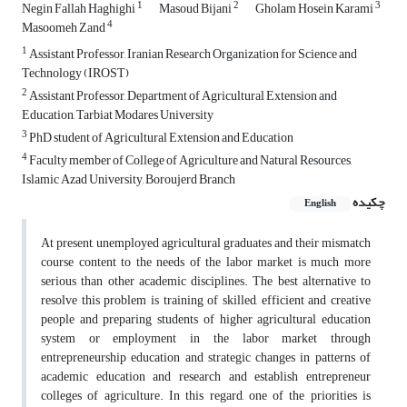
1
2
3
Negin Fallah Haghighi
Masoud Bijani
Gholam Hosein Karami
4
Masoomeh Zand
1
Assistant Professor, Iranian Research Organization for Science and
Technology (IROST)
2
Assistant Professor, Department of Agricultural Extension and
Education, Tarbiat Modares University
3
PhD student of Agricultural Extension and Education
4
Faculty member of College of Agriculture and Natural Resources,
Islamic Azad University, Boroujerd Branch
چکیده
English
At present, unemployed agricultural graduates and their mismatch
course content to the needs of the labor market is much more
serious than other academic disciplines. The best alternative to
resolve this problem is training of skilled, efficient and creative
people and preparing students of higher agricultural education
system or employment in the labor market through
entrepreneurship education and strategic changes in patterns of
academic education and research and establish entrepreneur
colleges of agriculture. In this regard, one of the priorities is