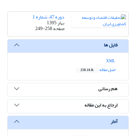
دوره 47، شماره 1
بهار 1395
صفحه
249-258
فایل ها
XML
اصل مقاله
258.16 K
هم رسانی
ارجاع به این مقاله
آمار