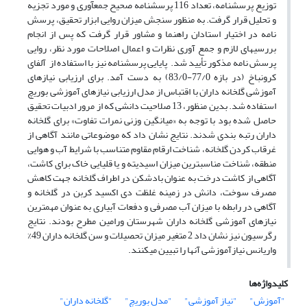
توزیع پرسشنامه، تعداد 116 پرسشنامه صحیح جمع­آوری و مورد تجزیه
و تحلیل قرار گرفت. به منظور سنجش میزان روایی ابزار تحقیق، پرسش
نامه در اختیار استادان راهنما و مشاور قرار گرفت که پس از انجام
بررسی­های لازم و جمع آوری نظرات و اعمال اصلاحات مورد نظر، روایی
پرسش نامه مذکور تأیید شد. پایایی پرسشنامه نیز با استفاده از آلفای
کرونباخ (در بازه 77/0-83/0) به دست آمد. برای ارزیابی نیازهای
آموزشی گلخانه داران با اقتباس از مدل ارزیابی نیازهای آموزشی بوریچ
استفاده شد. بدین منظور، 13 صلاحیت دانشی که از مرور ادبیات تحقیق
حاصل شده بود با توجه به «میانگین وزنی نمرات تفاوت» برای گلخانه
داران رتبه بندی شدند. نتایج نشان داد که موضوعاتی مانند آگاهی از
غرقاب کردن گلخانه، شناخت ارقام مقاوم متناسب با شرایط آب و هوایی
منطقه، شناخت مناسب­ترین میزان اسیدیته و یا قلیایی خاک برای کاشت،
آگاهی از کاشت درخت به عنوان بادشکن در اطراف گلخانه جهت کاهش
مصرف سوخت، دانش در زمینه غلظت دی اکسید کربن در گلخانه و
آگاهی در رابطه با میزان آب مصرفی و دفعات آبیاری به عنوان مهم­ترین
نیازهای آموزشی گلخانه داران شهرستان ورامین مطرح بودند. نتایج
رگرسیون نیز نشان داد 2 متغیر میزان تحصیلات و سن گلخانه داران 49%
واریانس نیازآموزشی آنها را تبیین می­کنند.
کلیدواژه‌ها
"آموزش"
"نیاز آموزشی"
"مدل بوریچ"
"گلخانه داران"