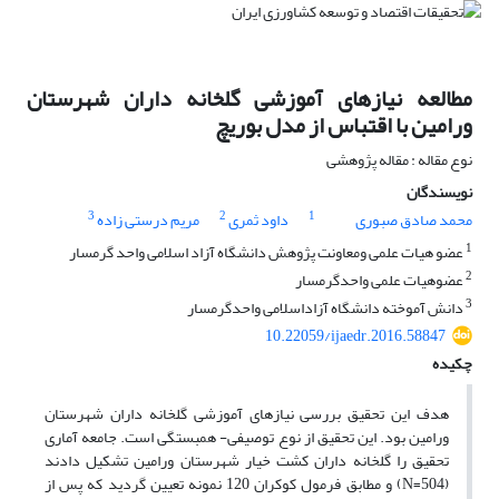
مطالعه نیازهای آموزشی گلخانه داران شهرستان
ورامین با اقتباس از مدل بوریچ
نوع مقاله : مقاله پژوهشی
نویسندگان
3
2
1
محمد صادق صبوری
داود ثمری
مریم درستی زاده
1
عضو هیات علمی ومعاونت پژوهش دانشگاه آزاد اسلامی واحد گرمسار
2
عضوهیات علمی واحدگرمسار
3
دانش آموخته دانشگاه آزاداسلامی واحدگرمسار
10.22059/ijaedr.2016.58847
چکیده
هدف این تحقیق بررسی نیازهای آموزشی گلخانه داران شهرستان
ورامین بود. این تحقیق از نوع توصیفی- همبستگی است. جامعه آماری
تحقیق را گلخانه داران کشت خیار شهرستان ورامین تشکیل دادند
(504=N) و مطابق فرمول کوکران 120 نمونه تعیین گردید که پس از