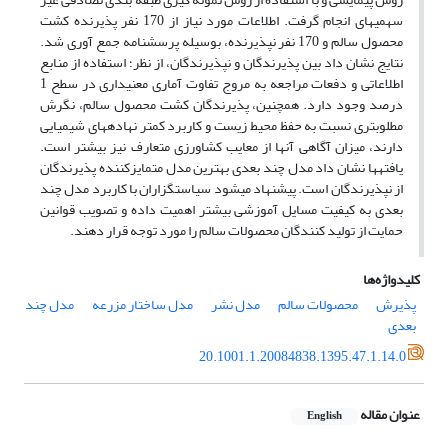
سهمیه­ای انجام گرفت. اطلاعات مورد نیاز از 170 نفر پذیرنده کشت
محصول سالم و 170 نفر نپذیرنده، بوسیله پرسشنامه جمع آوری شد.
نتایج نشان داد بین پذیرندگان و نپذیرندگان، از نظر؛ استفاده از منابع
اطلاعاتی و دفعات مراجعه به مروج تفاوت آماری معنی­داری در سطح 1
درصد وجود دارد. همچنین، پذیرندگان کشت محصول سالم، نگرش
مطلوب­تری نسبت به حفظ محیط زیست و کاربرد کمتر نهاده­های شیمیایی
دارند، میزان آگاهی آنها از معایب کشاورزی متعارف نیز بیشتر است.
یافته­ها نشان داد مدل چند بعدی بهترین مدل متمایزکننده پذیرندگان
از نپذیرندگان است. پیشنهاد می­شود سیاست­گزاران با کاربرد مدل چند
بعدی به کیفیت مسایل آموزشی بیشتر اهمیت داده و تصویب قوانین
حمایت از تولید کنندگان محصولات سالم را مورد توجه قرار دهند.
کلیدواژه‌ها
پذیرش
محصولات سالم
مدل نشر
مدل ساختار مزرعه
مدل چند
بعدی
20.1001.1.20084838.1395.47.1.14.0
عنوان مقاله
English