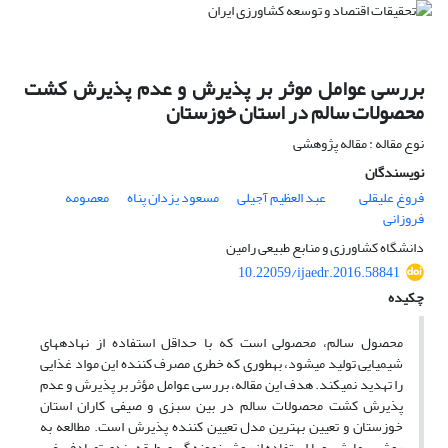
بررسی عوامل موثر بر پذیرش و عدم پذیرش کشت
محصولات سالم در استان خوزستان
نوع مقاله : مقاله پژوهشی
نویسندگان
فروغ علیقلی
عبد العظیم آجیلی
مسعود یزدان پناه
معصومه
فروزانی
دانشگاه کشاورزی و منابع طبیعی رامین
10.22059/ijaedr.2016.58841
چکیده
محصول سالم، محصولی است که با حداقل استفاده از نهاده­های
شیمیایی تولید می­شود، به­طوری که خطری مصرف کننده این مواد غذایی
را تهدید نمی­کند. هدف این مقاله، بررسی عوامل مؤثر بر پذیرش و عدم
پذیرش کشت محصولات سالم در بین سبزی و صیفی کاران استان
خوزستان و تعیین بهترین مدل تعیین کننده پذیرش است. مطالعه به
روش پیمایشی و با استفاده از روش نمونه گیری طبقه بندی تصادفی غیر