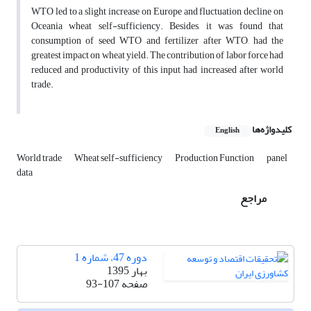
WTO led to a slight increase on Europe and fluctuation decline on
Oceania wheat self-sufficiency. Besides, it was found that
consumption of seed WTO and fertilizer after WTO, had the
greatest impact on wheat yield. The contribution of labor force had
reduced and productivity of this input had increased after world
trade.
کلیدواژه‌ها
English
World trade
Wheat self-sufficiency
Production Function
panel
data
مراجع
دوره 47، شماره 1
بهار 1395
صفحه
93-107