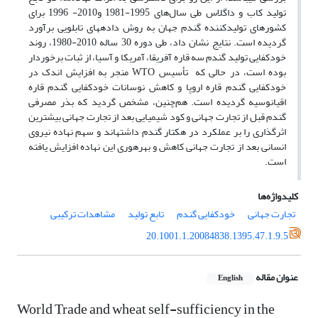
تولید کاب و داگلاس طی سال‌های 1995-1981 و2010- 1996 برای
کشور­های تولیدکننده گندم جهان به روش داده­های تابلویی برآورد
گردیده است. نتایج نشان داد، طی دوره 30 ساله 2010-1980، روند
خودکفایی تولید گندم سه قاره آفریقا، آمریکا و آسیا، از ثبات برخوردار
بوده است، در حالی که تأسیس WTO منجر به افزایش اندک در
خودکفایی گندم قاره اروپا و کاهش نوسانات خودکفایی گندم قاره
اقیانوسیه گردیده است. هم‌چنین، مشخص گردید که بذر مصرفی
گندم قبل از تجارت جهانی و کود شیمیایی بعد از تجارت جهانی بیشترین
اثرگذاری را بر عملکرد در هکتار گندم داشته­اند و سهم نهاده نیروی
انسانی بعد از تجارت جهانی کاهش و بهره­وری این نهاده افزایش یافته
است.
کلیدواژه‌ها
تجارت جهانی
خودکفایی گندم
تابع تولید
مشاهدات ترکیبی
20.1001.1.20084838.1395.47.1.9.5
عنوان مقاله
English
World Trade and wheat self-sufficiency in the