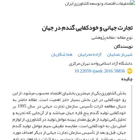
تجارت جهانی و خودکفایی گندم در جهان
نوع مقاله : مقاله پژوهشی
نویسندگان
شهریار نصابیان
آزاده محرابیان
هما شکاریان
دانشگاه آزاد اسلامی واحد تهران مرکزی
10.22059/ijaedr.2016.58836
چکیده
بخش کشاورزی یکی از مهم­ترین بخش­های اقتصاد محسوب می­شود، از این
رو خودکفایی در این بخش بسیار حایز اهمیت است. مقاله‌ حاضر به
دنبال مطالعه اثرات تأسیس سازمان تجارت جهانی در سال 1995 بر
خودکفایی تولید گندم پنج قاره جهان می­باشد و از آن‌جایی که تجزیه و
تحلیل کمی تولید از طریق مقدار بهینه عوامل تولید در کشاورزی، از لوازم
اصلی نیل به خودکفایی است، مقایسه تطبیقی سهم عوامل تولید گندم
جهان، قبل و بعد از تأسیس سازمان تجارت جهانی از دیگر اهداف مورد
بررسی می­باشد. از این رو برای دسترسی به اثرات نهاده‌ها، دو تابع