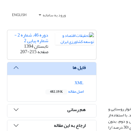
ورود به سامانه
ENGLISH
دوره 46، شماره 2 -
شماره پیاپی 2
تابستان 1394
صفحه
207-215
فایل ها
XML
اصل مقاله
482.19 K
وار روستایی و
هم رسانی
وری شد. با استفاده از
آمد جنگل و دوم، بدون
ارجاع به این مقاله
درنظرگرفتن درآمد جنگل در درآمد کل خانوار. نتایج نشان داد منابع زیست‌محیطی ترکیبی مهم در معیشت خانوار روستایی است، به‌طوری‌که جنگل دومین سهم درآمدی (30 درصد) را