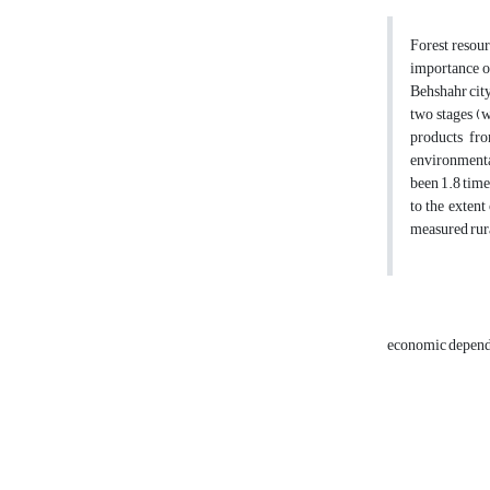
Forest resour
importance of
Behshahr city
two stages (
products fro
environmental
been 1.8 time
to the extent
measured rura
economic depen