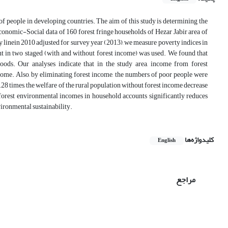
of people in developing countries. The aim of this study is determining the
conomic-Social data of 160 forest fringe households of Hezar Jabir area of
y linein 2010 adjusted for survey year (2013), we measure poverty indices in
nt in two staged (with and without forest income) was used. We found that
ods. Our analyses indicate that in the study area, income from forest
come. Also, by eliminating forest income, the numbers of poor people were
1.28 times, the welfare of the rural population without forest income decrease
 forest environmental incomes in household accounts significantly reduces
ironmental sustainability.
کلیدواژه‌ها
English
مراجع