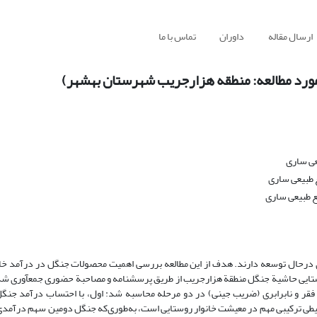
ارسال مقاله
داوران
تماس با ما
رد مطالعه: منطقه هزارجریب شهرستان بهشهر)
عی ساری
 طبیعی ساری
ع طبیعی ساری
درحال توسعه دارند. هدف از این مطالعه بررسی اهمیت محصولات جنگل در درآمد خان
ری است. داده­ها و اطلاعات اقتصاد­ی- اجتماعی 160 خانوار روستایی حاشیة جنگل منطقة هزارجریب از طریق پرسشنامه و مصاحبة حضوری جمع­آ
 1389 و تعدیل آن برای سال تحقیق (1392)، شاخص­های فقر و نابرابری (ضریب جینی) در دو مرحله محاسبه شد: اول، با احتساب در