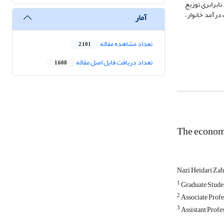
رآمد جنگل از اقتصاد خانوار، تعداد فقرا 8/1 برابر می‌شود و فاصلة آن‌ها از خط فقر افزایش می­یابد (2/4 برابر). نابرابری توزیع
مد جنگل در حساب درآمد خانوار،
آمار
تعداد مشاهده مقاله
2,101
تعداد دریافت فایل اصل مقاله
1,608
The economi
Nazi Heidari Zah
1
Graduate Studen
2
Associate Profes
3
Assistant Profes