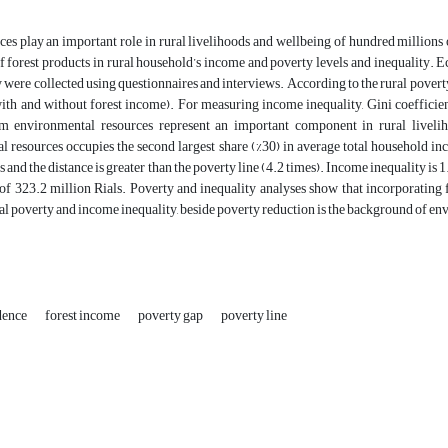
ces play an important role in rural livelihoods and wellbeing of hundred millions 
 forest products in rural household’s income and poverty levels and inequality. E
 were collected using questionnaires and interviews. According to the rural povert
with and without forest income). For measuring income inequality, Gini coefficie
m environmental resources represent an important component in rural liveliho
 resources occupies the second largest share (%30) in average total household in
s and the distance is greater than the poverty line (4.2 times). Income inequality is 
 of 323.2 million Rials. Poverty and inequality analyses show that incorporating
l poverty and income inequality, beside poverty reduction is the background of env
dence
forest income
poverty gap
poverty line