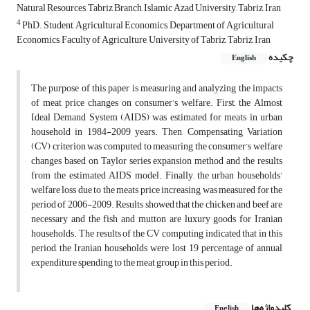
Natural Resources, Tabriz Branch, Islamic Azad University, Tabriz, Iran
4
PhD. Student, Agricultural Economics, Department of Agricultural
Economics, Faculty of Agriculture, University of Tabriz, Tabriz, Iran
چکیده
English
The purpose of this paper is measuring and analyzing the impacts
of meat price changes on consumer’s welfare. First, the Almost
Ideal Demand System (AIDS) was estimated for meats in urban
household in 1984-2009 years. Then, Compensating Variation
(CV) criterion was computed to measuring the consumer’s welfare
changes based on Taylor series expansion method and the results
from the estimated AIDS model. Finally, the urban households’
welfare loss due to the meats price increasing was measured for the
period of 2006-2009. Results showed that the chicken and beef are
necessary and the fish and mutton are luxury goods for Iranian
households. The results of the CV computing indicated that in this
period, the Iranian households were lost 19 percentage of annual
expenditure spending to the meat group in this period.
کلیدواژه‌ها
English