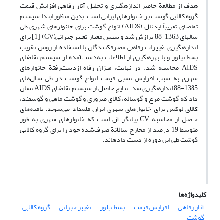
هدف از مطالعة حاضر اندازه­گیری و تحلیل آثار رفاهی افزایش قیمت
گروه کالایی گوشت بر خانوارهای ایرانی است. بدین منظور ابتدا سیستم
تقاضای تقریباً ایدئال (AIDS) انواع گوشت برای خانوارهای شهری طی
سال­های 1363-88 برازش شد و سپس معیار تغییر جبرانی(CV) [1] برای
اندازه­گیری تغییرات رفاهی مصرف­کنندگان با استفاده از روش تقریب
بسط تیلور و با بهره­گیری از اطلاعات به‌دست‌آمده از سیستم تقاضای
AIDS محاسبه شد. در نهایت، میزان رفاه از‌دست‌رفتة خانوارهای
شهری به سبب افزایش نسبی قیمت انواع گوشت در طی سال‌های
1385-88 اندازه­گیری شد. نتایج حاصل از سیستم تقاضای AIDS نشان
داد که گوشت مرغ و گوساله، کالای ضروری و گوشت ماهی و گوسفند،
کالای لوکس برای خانوارهای شهری ایران قلمداد می‌شوند. یافته‌های
حاصل از محاسبة CV بیانگر آن است که خانوارهای شهری به طور
متوسط 19 درصد از مخارج سالانة صرف‌شده خود را برای گروه کالایی
گوشت طی این دوره از دست داده­اند.
کلیدواژه‌ها
آثار رفاهی
افزایش قیمت
بسط تیلور
تغییر جبرانی
گروه کالایی
گوشت