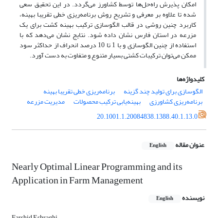
امکان پذیرش راه‌حل‌ها توسط کشاورز می‌گردد. در این تحقیق سعی
شده تا علاوه بر معرفی و تشریح روش برنامه‌ریزی خطی تقریبا بهینه،
کاربرد چنین روشی در قالب الگوسازی ترکیب بهینه کشت برای یک
مزرعه در استان فارس نشان داده شود. نتایج نشان ‌می‌دهد که با
استفاده از چنین الگوسازی و با 1 تا 10 درصد انحراف از حداکثر سود
ممکن می‌توان ترکیبات کشتی بسیار متنوع و متفاوت به دست آورد.
کلیدواژه‌ها
الگوسازی برای تولید چند گزینه
برنامه‌ریزی خطی تقریبا بهینه
برنامه‌ریزی کشاورزی
بهینه‌یابی ترکیب محصولات
مدیریت مزرعه
20.1001.1.20084838.1388.40.1.13.0
عنوان مقاله
English
Nearly Optimal Linear Programming and its
Application in Farm Management
نویسنده
English
Farshid Eshraghi