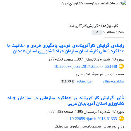
کلیدواژه‌ها =
گرایش کارآفرینانه
تعداد مقالات:
2
رابطه‌ی گرایش کارآفرینانه‌ی فردی، یادگیری فردی و خلاقیت با
عملکرد شغلی کارشناسان سازمان جهاد کشاورزی استان همدان
دوره 49، شماره 2، تابستان 1397، صفحه
263-277
10.22059/ijaedr.2017.235677.668448
سعید کریمی، مریم شاهدوستی
مشاهده مقاله
اصل مقاله
316.79 K
تأثیر گرایش کارآفرینانه بر عملکرد سازمانی در سازمان جهاد
کشاورزی استان آذربایجان غربی
دوره 47، شماره 4، زمستان 1395، صفحه
865-877
10.22059/ijaedr.2016.61333
روح اله رضائی، محمد بادسار، داوود امین فنک