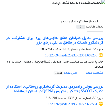
کلیدواژه‌ها =
گردشگری پایدار
تعداد مقالات:
2
بررسی تمایل صیادان عضو تعاونی‌‌های پره برای مشارکت در
گردشگری شیلات در مناطق ساحلی دریای خزر
دوره 54، شماره 4، زمستان 1402، صفحه
761-788
10.22059/ijaedr.2023.362361.669238
جابر پاریاب، عنایت عباسی، حسن صدیقی، شهلا چوبچیان، همایون حسین زاده
صحافی
مشاهده مقاله
اصل مقاله
1.5 M
بررسی عوامل راهبردی مدیریت گردشگری روستایی با استفاده از
تکنیک SWOT و تشکیل ماتریس QSPM در استان کرمانشاه
دوره 50، شماره 1، بهار 1398، صفحه
201-218
10.22059/ijaedr.2019.250773.668551