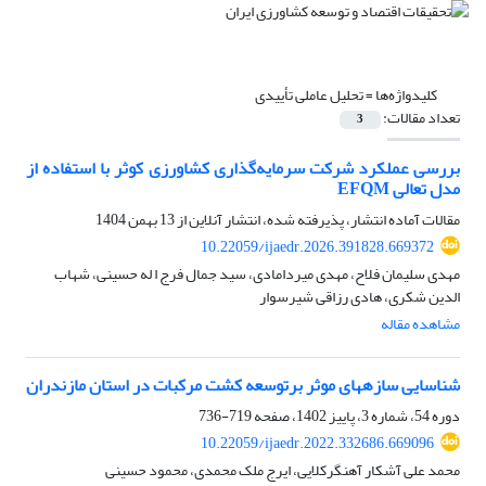
کلیدواژه‌ها =
تحلیل عاملی تأییدی
تعداد مقالات:
3
بررسی عملکرد شرکت سرمایه‌گذاری کشاورزی کوثر با استفاده از
مدل تعالی EFQM
مقالات آماده انتشار، پذیرفته شده، انتشار آنلاین از
13 بهمن 1404
10.22059/ijaedr.2026.391828.669372
مهدی سلیمان فلاح، مهدی میردامادی، سید جمال فرج ا له حسینی، شهاب
الدین شکری، هادی رزاقی شیرسوار
مشاهده مقاله
شناسایی سازههای موثر برتوسعه کشت مرکبات در استان مازندران
دوره 54، شماره 3، پاییز 1402، صفحه
719-736
10.22059/ijaedr.2022.332686.669096
محمد علی آشکار آهنگرکلایی، ایرج ملک محمدی، محمود حسینی