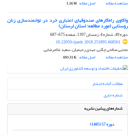
مشاهده مقاله
اصل مقاله
1.16 M
واکاوی راه‌کار‌های صندوق‏های اعتباری خرد در توانمندسازی زنان
روستایی (مورد مطالعه: استان لرستان)
دوره 49، شماره 4، زمستان 1397، صفحه
675-687
10.22059/ijaedr.2018.251895.668561
مجتبی صالحی چگنی، مهدی رحیمیان، سعید غلامرضایی
مشاهده مقاله
اصل مقاله
693.31 K
مقالات آماده انتشار
شماره جاری
شماره‌های پیشین نشریه
دوره 57 (1405)