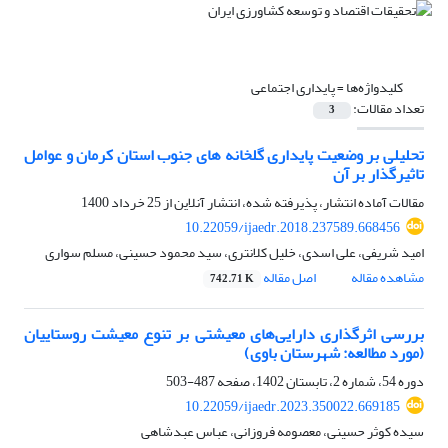
کلیدواژه‌ها =
پایداری اجتماعی
تعداد مقالات:
3
تحلیلی بر وضعیت پایداری گلخانه‏ های جنوب استان کرمان و عوامل
تاثیرگذار بر آن
مقالات آماده انتشار، پذیرفته شده، انتشار آنلاین از
25 خرداد 1400
10.22059/ijaedr.2018.237589.668456
امید شریفی، علی اسدی، خلیل کلانتری، سید محمود حسینی، مسلم سواری
مشاهده مقاله
اصل مقاله
742.71 K
بررسی اثرگذاری دارایی‌های معیشتی بر تنوع معیشت روستاییان
(مورد مطالعه: شهرستان باوی)
دوره 54، شماره 2، تابستان 1402، صفحه
487-503
10.22059/ijaedr.2023.350022.669185
سیده کوثر حسینی، معصومه فروزانی، عباس عبدشاهی