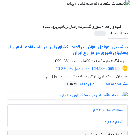
کلیدواژه‌ها =
تئوری گسترده رفتار برنامهریزی شده
تعداد مقالات:
1
پیشبینی عوامل مؤثر برقصد کشاورزان در استفاده ایمن از
پسابهای شهری در مزارع ایران
دوره 54، شماره 3، پاییز 1402، صفحه
681-699
10.22059/ijaedr.2023.343993.669152
ساسان اسفندیاری، آرش دوراندیش، علی فیروززارع
مشاهده مقاله
اصل مقاله
1.48 M
مقالات آماده انتشار
شماره جاری
شماره‌های پیشین نشریه