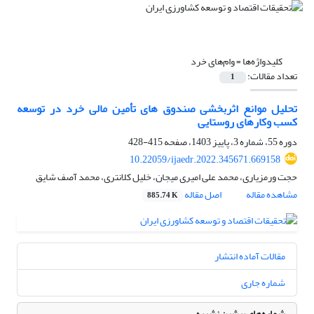
کلیدواژه‌ها =
وام‌های خرد
تعداد مقالات:
1
تحلیل موانع اثربخشی صندوق‏ های تأمین مالی خرد در توسعه
کسب ‏وکارهای روستایی
دوره 55، شماره 3، پاییز 1403، صفحه
415-428
10.22059/ijaedr.2022.345671.669158
حجت ورمزیاری، محمد علی امیری میجان، خلیل کلانتری، محمد آصف شایق
مشاهده مقاله
اصل مقاله
885.74 K
مقالات آماده انتشار
شماره جاری
شماره‌های پیشین نشریه