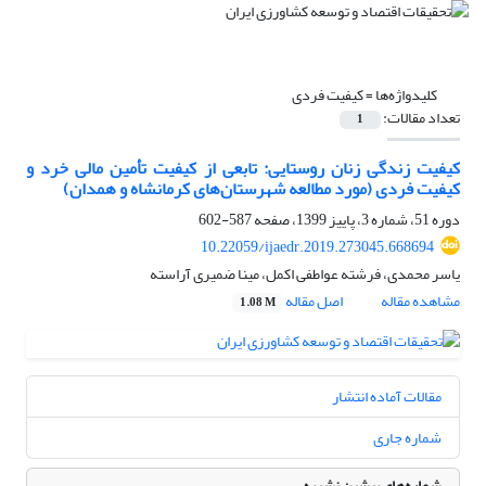
کلیدواژه‌ها =
کیفیت فردی
تعداد مقالات:
1
کیفیت زندگی زنان روستایی: تابعی از کیفیت تأمین مالی خرد و
کیفیت فردی (مورد مطالعه شهرستان‌های کرمانشاه و همدان)
دوره 51، شماره 3، پاییز 1399، صفحه
587-602
10.22059/ijaedr.2019.273045.668694
یاسر محمدی، فرشته عواطفی اکمل، مینا ضمیری آراسته
مشاهده مقاله
اصل مقاله
1.08 M
مقالات آماده انتشار
شماره جاری
شماره‌های پیشین نشریه