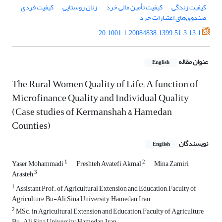
کیفیت زندگی
کیفیت تأمین مالی خرد
زنان روستایی
کیفیت فردی
صندوق‌های اعتبارات خرد
20.1001.1.20084838.1399.51.3.13.1
عنوان مقاله
English
The Rural Women Quality of Life; A function of
Microfinance Quality and Individual Quality
(Case studies of Kermanshah & Hamedan
Counties)
نویسندگان
English
1
2
Yaser Mohammadi
Freshteh Avatefi Akmal
Mina Zamiri
3
Arasteh
1
Assistant Prof. of Agricultural Extension and Education, Faculty of
Agriculture, Bu-Ali Sina University, Hamedan, Iran
2
MSc. in Agricultural Extension and Education, Faculty of Agriculture,
Bu-Ali Sina University, Hamedan, Iran