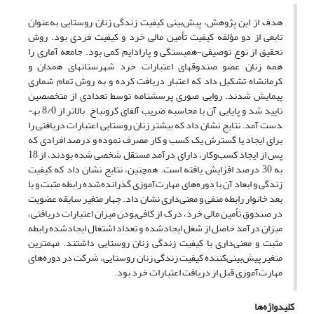
هدف از این پژوهش، پیش‌بینی کیفیت زندگی زنان روستایی به‌عنوان
تابعی از دو مؤلفه کیفیت تأمین مالی خرد و کیفیت فردی بود. روش
تحقیق از نوع توصیفی-همبستگی و پارادایم کمی بود. جامعه آماری را
همه زنان عضو صندوق­های اعتبارات خرد شهرستانهای همدان و
کرمانشاه تشکیل داد که اعتبار دریافت کرده و به روش تمام شماری
پیمایش شدند.­ روایی صوری پرسشنامه توسط تعدادی از متخصصین
تایید شد و پایایی آن با محاسبه ضریب آلفای کرونباخ بالاتر از 8/0 به­
دست آمد. نتایج نشان داد که بیشتر زنان روستایی اعتبارات دریافتی را
برای ایجاد یا گسترش یک کسب و کار مصرف نموده‌ و درصد افرادی که
پس از ایجاد کسب‌و‌کار، دارای درآمد مستقل شخصی شده بودند، از 18
به 30 درصد افزایش ‌یافته است. همچنین، نتایج نشان داد که کیفیت
زندگی و ابعاد آن با دوره‌های مهارت‌آموزی گذرانده‌شده رابطه مثبت و با
بعد خانوار رابطه منفی و معنی‌داری نشان داد. چهار متغیر سابقه عضویت
در صندوق‌ تأمین مالی خرد، درک از کافی‌بودن میزان اعتبارات دریافتی،
میزان درآمد حاصل از شغل ایجادشده و تعداد اشتغال ایجادشده رابطه
مثبت و معنی‌داری با کیفیت زندگی زنان روستایی داشتند. مهم­ترین
متغیر پیش‌بینی‌کننده کیفیت زندگی زنان روستایی، شرکت در دوره‌های
مهارت‌آموزی قبل از دریافت اعتبارات خرد بود.
کلیدواژه‌ها