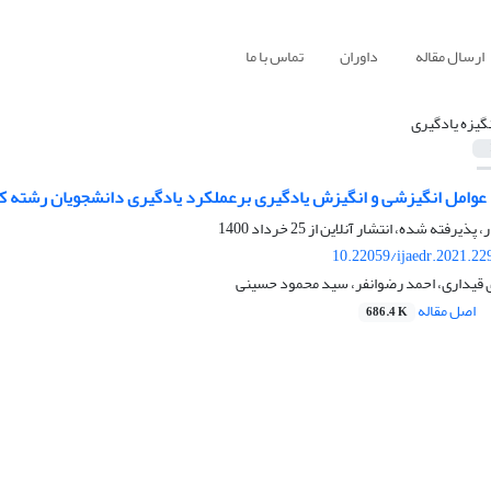
ارسال مقاله
داوران
تماس با ما
نگیزه یادگیری
د عوامل انگیزشی و انگیزش یادگیری برعملکرد یادگیری دانشجویان رشته ک
ر، پذیرفته شده، انتشار آنلاین از
25 خرداد 1400
10.22059/ijaedr.2021.2
قیداری، احمد رضوانفر، سید محمود حسینی
اصل مقاله
686.4 K