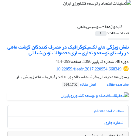
کلیدواژه‌ها =
سوسیس ماهی
تعداد مقالات:
1
نقش ویژگی های لکسیکوگرافیک در مصرف کنندگان گوشت ماهی
در راستای توسعه و تجاری سازی محصولات نوین شیلاتی
دوره 48، شماره 3، پاییز 1396، صفحه
399-414
10.22059/ijaedr.2017.220954.668349
رسول محمدرضایی، فرشته اسداله پور، حامد رفیعی، اسماعیل پیش بهار
مشاهده مقاله
اصل مقاله
860.17 K
مقالات آماده انتشار
شماره جاری
شماره‌های پیشین نشریه