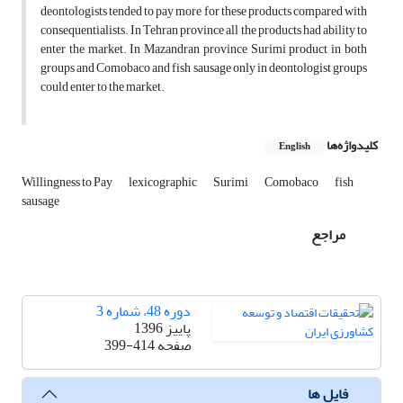
deontologists tended to pay more for these products compared with
consequentialists. In Tehran province all the products had ability to
enter the market. In Mazandran province Surimi product in both
groups and Comobaco and fish sausage only in deontologist groups
could enter to the market.
کلیدواژه‌ها
English
Willingness to Pay
lexicographic
Surimi
Comobaco
fish
sausage
مراجع
دوره 48، شماره 3
پاییز 1396
صفحه
399-414
فایل ها