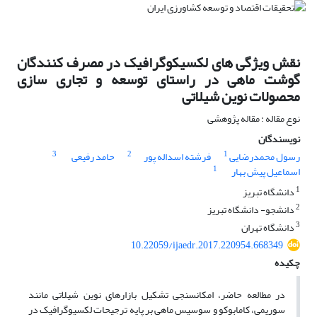
نقش ویژگی های لکسیکوگرافیک در مصرف کنندگان
گوشت ماهی در راستای توسعه و تجاری سازی
محصولات نوین شیلاتی
نوع مقاله : مقاله پژوهشی
نویسندگان
3
2
1
رسول محمدرضایی
فرشته اسداله پور
حامد رفیعی
1
اسماعیل پیش بهار
1
دانشگاه تبریز
2
دانشجو- دانشگاه تبریز
3
دانشگاه تهران
10.22059/ijaedr.2017.220954.668349
چکیده
در مطالعه حاضر، امکان­سنجی تشکیل بازارهای نوین شیلاتی مانند
سوریمی، کامابوکو و سوسیس ماهی بر پایه ترجیحات لکسیوگرافیک در