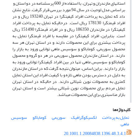
استان­های مازندران و تهران، با استفاده از 600 پرسشنامه در دو استان و
بر اساس مدل لوجیت در سال 94 مورد بررسی قرار گرفت. نتایج نشان
داد که تمایل به پرداخت افراد کیفیت­گرا در تهران 193240 ریال و در
افراد قیمت­گرا 178130 ریال است. درحالی­که تمایل به پرداخت افراد
کیفیت­گرا در مازندران 186350 ریال و در افراد قیمت­گرا 151490 ریال
است. بنابراین، افراد کیفیت­گرا در مقایسه با افراد قیمت­گرا تمایل به
پرداخت بیشتری برای این محصولات دارند و در استان تهران هر سه
محصول سوریمی، کوماباکو و سوسیس ماهی توانایی ورود به بازار را
دارند. در استان مازندران محصول سوریمی در هر دو گروه و محصول
کوماباکو و سوسیس ماهی تنها در بین افراد کیفیت­گرا توانایی ورود به
بازار را دارند. براین اساس، می­توان نتیجه گرفت که در استان مازندران
به دلیل در دسترس بودن ماهی تازه و با کیفیت افراد این استان تمایل
کم­تری به محصولات نوین شیلاتی دارند. در حالی­که در استان تهران
تمایل مردم برای محصولات نوین شیلاتی بیشتر است و استان تهران
بازار مناسب­­تری برای این محصولات می­باشد.
کلیدواژه‌ها
تمایل به پرداخت
لکسیکوگرافیک
سوریمی
کوماباکو
سوسیس
ماهی
20.1001.1.20084838.1396.48.3.4.1