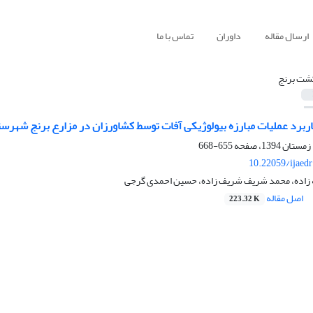
ارسال مقاله
داوران
تماس با ما
شت برنج
اربرد عملیات مبارزه بیولوژیکی آفات توسط کشاورزان در مزارع برنج شهرس
655-668
10.22059/ijaed
 زاده، محمد شریف شریف زاده، حسین احمدی گرجی
اصل مقاله
223.32 K