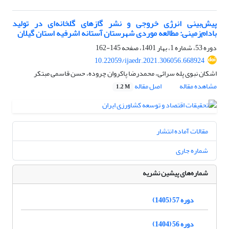
پیش‌بینی انرژی خروجی و نشر گازهای گلخانه‌ای در تولید
بادام‌زمینی: مطالعه موردی شهرستان آستانه اشرفیه استان گیلان
دوره 53، شماره 1، بهار 1401، صفحه
145-162
10.22059/ijaedr.2021.306056.668924
اشکان نبوی پله سرائی، محمدرضا پاکروان چروده، حسن قاسمی مبتکر
مشاهده مقاله
اصل مقاله
1.2 M
مقالات آماده انتشار
شماره جاری
شماره‌های پیشین نشریه
دوره 57 (1405)
دوره 56 (1404)