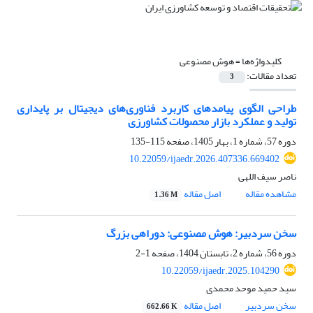
کلیدواژه‌ها =
هوش مصنوعی
تعداد مقالات:
3
طراحی الگوی پیامدهای کاربرد فناوری‌های دیجیتال بر پایداری
تولید و عملکرد بازار محصولات کشاورزی
دوره 57، شماره 1، بهار 1405، صفحه
115-135
10.22059/ijaedr.2026.407336.669402
ناصر سیف اللهی
مشاهده مقاله
اصل مقاله
1.36 M
سخن سردبیر: هوش مصنوعی: دوراهی بزرگ
دوره 56، شماره 2، تابستان 1404، صفحه
1-2
10.22059/ijaedr.2025.104290
سید حمید موحد محمدی
سخن سردبیر
اصل مقاله
662.66 K