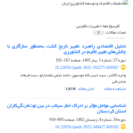
کلیدواژه‌ها =
تغییرات اقلیمی
تعداد مقالات:
2
تحلیل اقتصادی راهبرد تغییر تاریخ کشت به‌منظور سازگاری با
چالش‌های تغییر اقلیم در کشاورزی
دوره 57، شماره 1، بهار 1405، صفحه
167-192
10.22059/ijaedr.2025.392275.669367
وحید کلانتر، سید حبیب اله موسوی، حامد نجفی علمدارلو، سید فرهاد
صابرعلی
مشاهده مقاله
اصل مقاله
1.83 M
شناسایی عوامل مؤثر بر ادراک خطر سیلاب در بین توت‌فرنگی‌کاران
استان کردستان
دوره 54، شماره 4، زمستان 1402، صفحه
895-910
10.22059/ijaedr.2023.349427.669182