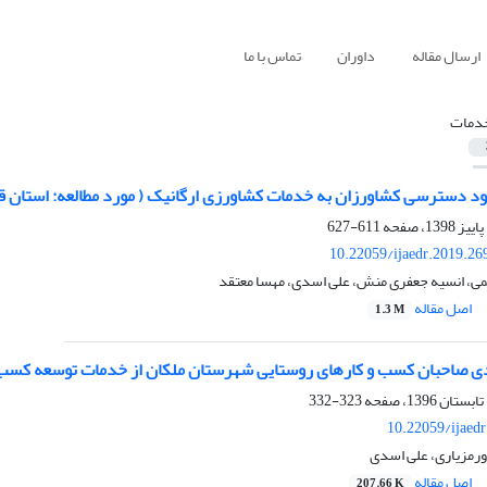
ارسال مقاله
داوران
تماس با ما
دمات
ود دسترسی کشاورزان به خدمات کشاورزی ارگانیک ( مورد مطالعه: استان ق
611-627
10.22059/ijaedr.2019.2
ی، انسیه جعفری منش، علی اسدی، مهسا معتقد
اصل مقاله
1.3 M
دی صاحبان کسب و کارهای روستایی شهرستان ملکان از خدمات توسعه کسب ‏
323-332
10.22059/ijaed
ورمزیاری، علی اسدی
اصل مقاله
207.66 K