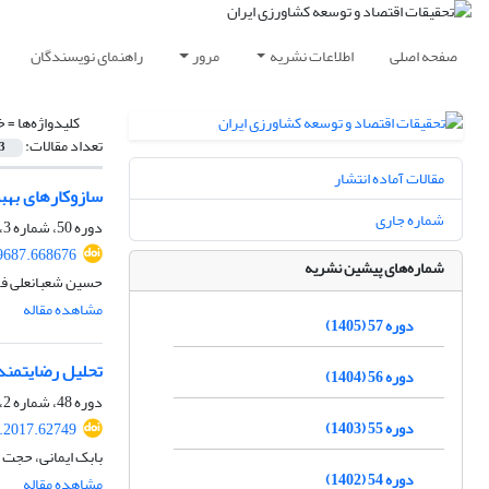
صفحه اصلی
اطلاعات نشریه
مرور
راهنمای نویسندگان
کلیدواژه‌ها =
خ
تعداد مقالات:
3
مقالات آماده انتشار
سازوکارهای بهب
شماره جاری
دوره 50، شماره 3، پاییز 1398، صفحه
69687.668676
شماره‌های پیشین نشریه
حسین شعبانعلی فم
مشاهده مقاله
دوره 57 (1405)
تحلیل رضایت‏من
دوره 56 (1404)
دوره 48، شماره 2، تابستان 1396، صفحه
دوره 55 (1403)
r.2017.62749
بابک ایمانی، حجت 
دوره 54 (1402)
مشاهده مقاله