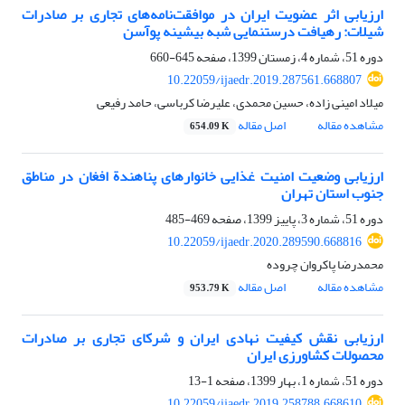
ارزیابی اثر عضویت ایران در موافقت‌نامه‌های تجاری بر صادرات
شیلات: رهیافت درستنمایی شبه بیشینه پوآسن
دوره 51، شماره 4، زمستان 1399، صفحه
645-660
10.22059/ijaedr.2019.287561.668807
میلاد امینی زاده، حسین محمدی، علیرضا کرباسی، حامد رفیعی
مشاهده مقاله
اصل مقاله
654.09 K
ارزیابی وضعیت امنیت غذایی خانوارهای پناهندة افغان در مناطق
جنوب استان تهران
دوره 51، شماره 3، پاییز 1399، صفحه
469-485
10.22059/ijaedr.2020.289590.668816
محمدرضا پاکروان چروده
مشاهده مقاله
اصل مقاله
953.79 K
ارزیابی نقش کیفیت نهادی ایران و شرکای تجاری بر صادرات
محصولات کشاورزی ایران
دوره 51، شماره 1، بهار 1399، صفحه
1-13
10.22059/ijaedr.2019.258788.668610