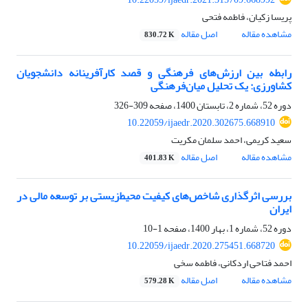
پریسا زکیان، فاطمه فتحی
مشاهده مقاله
اصل مقاله
830.72 K
رابطه بین ارزش‌های فرهنگی و قصد کارآفرینانه دانشجویان
کشاورزی: یک تحلیل میان‌فرهنگی
دوره 52، شماره 2، تابستان 1400، صفحه
309-326
10.22059/ijaedr.2020.302675.668910
سعید کریمی، احمد سلمان مکریت
مشاهده مقاله
اصل مقاله
401.83 K
بررسی اثرگذاری شاخص‌های کیفیت محیط‌زیستی بر توسعه مالی در
ایران
دوره 52، شماره 1، بهار 1400، صفحه
1-10
10.22059/ijaedr.2020.275451.668720
احمد فتاحی اردکانی، فاطمه سخی
مشاهده مقاله
اصل مقاله
579.28 K