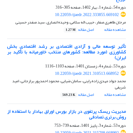
دوره 54، شماره 1، بهار 1402، صفحه
305-316
10.22059/ijaedr.2022.333855.669102
مرجان طاهری صفار، حبیب اله سلامی، وحیده انصاری، سید صفدر حسینی
مشاهده مقاله
اصل مقاله
1.27 M
تأثیر توسعه مالی و آزادی اقتصادی بر رشد اقتصادی بخش
کشاورزی (مورد مطالعه: کشورهای منتخب خاورمیانه با تأکید بر
ایران)
دوره 53، شماره 4، زمستان 1401، صفحه
1103-1116
10.22059/ijaedr.2021.310513.668952
محمد جواد مهدی زاده راینی، سامان ضیایی، محمود احمدپور برازجانی، امید
شریفی
مشاهده مقاله
اصل مقاله
569.23 K
مدیریت ریسک پرتفوی در بازار بورس اوراق بهادار با استفاده از
روش برتری تصادفی
دوره 53، شماره 3، پاییز 1401، صفحه
739-753
10.22059/ijaedr.2021.315709.668992