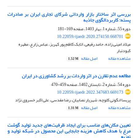
بررسی اثر ساختار بازار وارداتی شرکای تجاری ایران بر صادرات
پسته: کاربردالگوی جاذبه
دوره 55، شماره 1، بهار 1403، صفحه
169-181
10.22059/ijaedr.2020.274150.668701
میلاد امینی زاده، حامد رفیعی، اتابک کاظم پور کهریز، عباس زارع، مطهره
کبودتبار
مشاهده مقاله
اصل مقاله
1.52 M
مطالعه عدم تقارن در اثر واردات بر رشد کشاورزی در ایران
دوره 54، شماره 2، تابستان 1402، صفحه
459-470
10.22059/ijaedr.2022.347683.669173
پریسا انگوتی کلوچه، شهریار نصابیان، رضا مقدسی، علی اکبر خسروی نژاد
مشاهده مقاله
اصل مقاله
1.31 M
تعیین مکان‌های مناسب برای ایجاد ظرفیت‌های جدید تولید گوشت
مرغ با هدف کاهش هزینه جابجایی این محصول در شبکه تولید و
توزیع