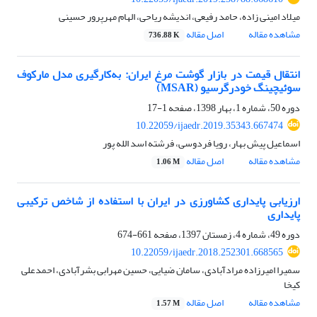
میلاد امینی زاده، حامد رفیعی، اندیشه ریاحی، الهام مهرپرور حسینی
مشاهده مقاله
اصل مقاله
736.88 K
انتقال قیمت در بازار گوشت مرغ ایران: به‌کارگیری مدل مارکوف
سوئیچینگ خودرگرسیو (MSAR)
دوره 50، شماره 1، بهار 1398، صفحه
1-17
10.22059/ijaedr.2019.35343.667474
اسماعیل پیش بهار، رویا فردوسی، فرشته اسد الله پور
مشاهده مقاله
اصل مقاله
1.06 M
ارزیابی پایداری کشاورزی در ایران با استفاده از شاخص‌ ترکیبی
پایداری
دوره 49، شماره 4، زمستان 1397، صفحه
661-674
10.22059/ijaedr.2018.252301.668565
سمیرا امیرزاده مرادآبادی، سامان ضیایی، حسین مهرابی بشرآبادی، احمدعلی
کیخا
مشاهده مقاله
اصل مقاله
1.57 M