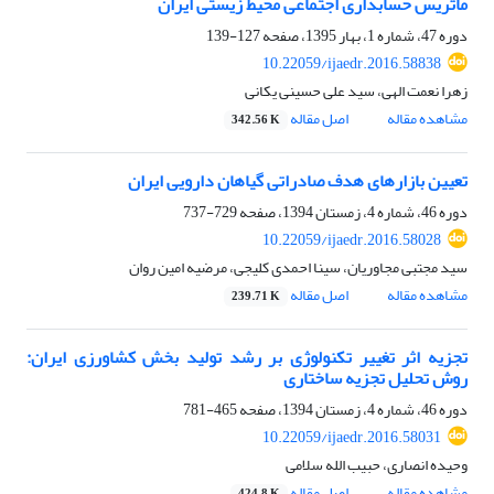
ماتریس حسابداری اجتماعی ‌محیط زیستی ایران
دوره 47، شماره 1، بهار 1395، صفحه
127-139
10.22059/ijaedr.2016.58838
زهرا نعمت الهی، سید علی حسینی یکانی
مشاهده مقاله
اصل مقاله
342.56 K
تعیین بازارهای هدف صادراتی گیاهان دارویی ایران
دوره 46، شماره 4، زمستان 1394، صفحه
729-737
10.22059/ijaedr.2016.58028
سید مجتبی مجاوریان، سینا احمدی کلیجی، مرضیه امین روان
مشاهده مقاله
اصل مقاله
239.71 K
تجزیه اثر تغییر تکنولوژی بر رشد تولید بخش کشاورزی ایران:
روش تحلیل تجزیه ساختاری
دوره 46، شماره 4، زمستان 1394، صفحه
465-781
10.22059/ijaedr.2016.58031
وحیده انصاری، حبیب الله سلامی
مشاهده مقاله
اصل مقاله