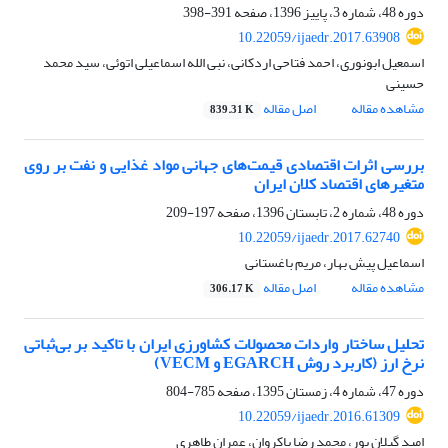
دوره 48، شماره 3، پاییز 1396، صفحه
391-398
10.22059/ijaedr.2017.63908
اسمعیل ابونوری، احمد فتاحی اردکانی، نبی الله اسماعیلی اتوئی، سید محمد
حسینی
مشاهده مقاله
اصل مقاله
839.31 K
بررسی اثرات اقتصادی قیمت‌های جهانی مواد غذایی و نفت بر روی
متغیرهای اقتصاد کلان ایران
دوره 48، شماره 2، تابستان 1396، صفحه
197-209
10.22059/ijaedr.2017.62740
اسماعیل پیش بهار، مریم باغستانی
مشاهده مقاله
اصل مقاله
306.17 K
تحلیل ساختار واردات محصولات کشاورزی ایران با تاکید بر بی‌ثباتی
نرخ ارز (کاربرد روش EGARCH و VECM)
دوره 47، شماره 4، زمستان 1395، صفحه
785-804
10.22059/ijaedr.2016.61309
امید گیلان پور، محمد رضا پاکروان، عمران طاهری