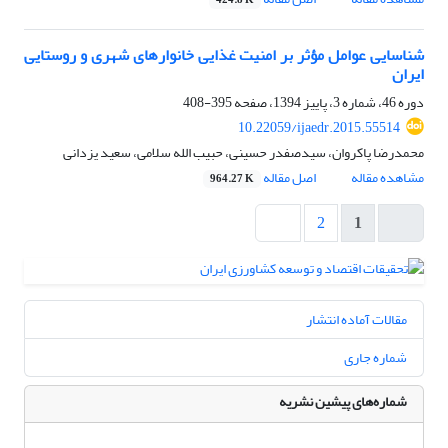
424.8 K
شناسایی عوامل مؤثر بر امنیت غذایی خانوارهای شهری و روستایی
ایران
دوره 46، شماره 3، پاییز 1394، صفحه
395-408
10.22059/ijaedr.2015.55514
محمدرضا پاکروان، سیدصفدر حسینی، حبیب الله سلامی، سعید یزدانی
مشاهده مقاله
اصل مقاله
964.27 K
2
1
مقالات آماده انتشار
شماره جاری
شماره‌های پیشین نشریه