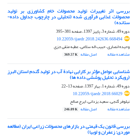
بررسی اثر تغییرات تولید محصولات خام کشاورزی بر تولید
محصولات غذایی فرآوری شده (تحلیلی در چارچوب جداول داده-
ستانده)
دوره 49، شماره 3، پاییز 1397، صفحه
381-395
10.22059/ijaedr.2018.242636.668494
وحیده انصاری، حبیب اله سلامی، عطیه متقی جزی
مشاهده مقاله
اصل مقاله
369.57 K
شناسایی عوامل مؤثر بر کارایی نهادة آب در تولید گندم استان البرز
(رویکرد تحلیل پوششی داده ها)
دوره 49، شماره 1، بهار 1397، صفحه
13-22
10.22059/ijaedr.2018.66029
نیلوفر گنجی، سعید یزدانی، ایرج صالح
مشاهده مقاله
اصل مقاله
246.09 K
بررسی قانون یک قیمتی در بازارهای محصولات زراعی ایران (مطالعه
موردی: زعفران و لوبیا)