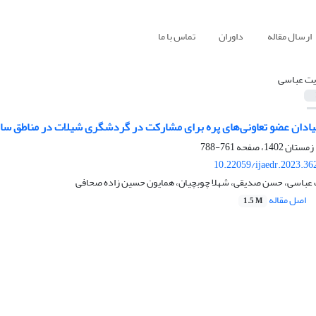
ارسال مقاله
داوران
تماس با ما
یت عباسی
ادان عضو تعاونی‌‌های پره برای مشارکت در گردشگری شیلات در مناطق سا
761-788
10.22059/ijaedr.2023.3
یت عباسی، حسن صدیقی، شهلا چوبچیان، همایون حسین زاده صحافی
اصل مقاله
1.5 M