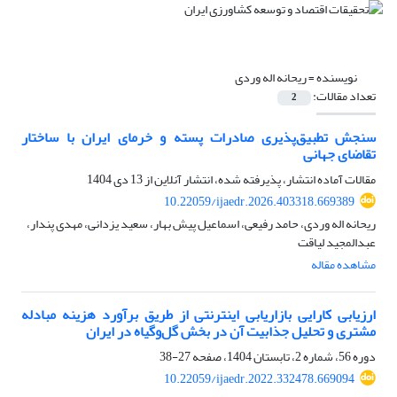
نویسنده =
ریحانه اله وردی
تعداد مقالات:
2
سنجش تطبیق‌پذیری صادرات پسته و خرمای ایران با ساختار
تقاضای جهانی
مقالات آماده انتشار، پذیرفته شده، انتشار آنلاین از
13 دی 1404
10.22059/ijaedr.2026.403318.669389
ریحانه اله وردی، حامد رفیعی، اسماعیل پیش بهار، سعید یزدانی، مهدی پندار،
عبدالمجید لیاقت
مشاهده مقاله
ارزیابی کارایی بازاریابی اینترنتی از طریق برآورد هزینه مبادله
مشتری و تحلیل جذابیت آن در بخش گل‌وگیاه در ایران
دوره 56، شماره 2، تابستان 1404، صفحه
27-38
10.22059/ijaedr.2022.332478.669094