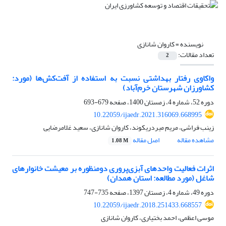
نویسنده =
کاروان شانازی
تعداد مقالات:
2
واکاوی رفتار بهداشتی نسبت به استفاده از آفت‌کش‌ها (مورد:
کشاورزان شهرستان خرم‌آباد)
دوره 52، شماره 4، زمستان 1400، صفحه
679-693
10.22059/ijaedr.2021.316069.668995
زینب فراشی، مریم میردریکوند، کاروان شانازی، سعید غلامرضایی
مشاهده مقاله
اصل مقاله
1.08 M
اثرات فعالیت واحدهای آبزی‌پروری دومنظوره بر معیشت خانوارهای
شاغل (مورد مطالعه: استان همدان)
دوره 49، شماره 4، زمستان 1397، صفحه
735-747
10.22059/ijaedr.2018.251433.668557
موسی اعظمی، احمد بختیاری، کاروان شانازی