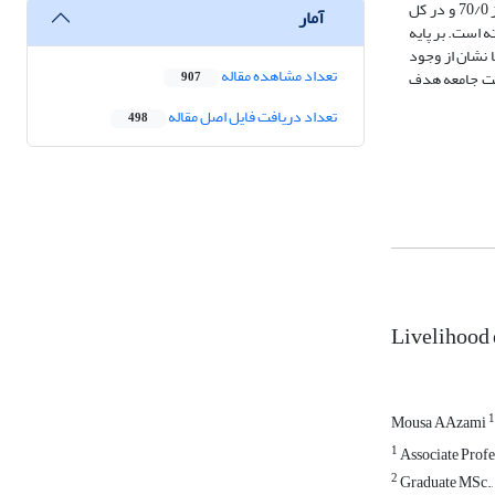
دیدگاه صاحب­نظران تأیید و به منظور بررسی پایایی پرسشنامه از ضریب آلفای کرونباخ استفاه شد که میزان آن در گویه­های سرمایه­­های پنج­گانه و نتایج معیشتی بالاتر از 70/0 و در کل
آمار
ه است. بر پایه
ا نشان از وجود
تعداد مشاهده مقاله
عیشت جامعه هدف
907
تعداد دریافت فایل اصل مقاله
498
Livelihood 
1
Mousa AAzami
1
Associate Profe
2
Graduate MSc., 