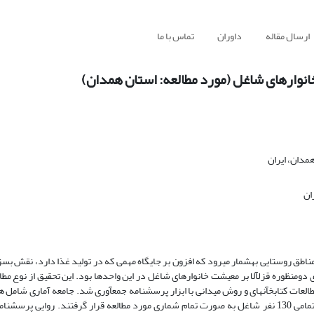
ارسال مقاله
داوران
تماس با ما
نوارهای شاغل (مورد مطالعه: استان همدان)
مدان، ایران
ان
مناطق روستایی به­شمار می­رود که افزون بر جایگاه مهمی که در تولید غذا دارد، نقش بس
دومنظوره قزل­آلا بر معیشت خانوارهای شاغل در این واحدها بود. این تحقیق از نوع مط
ز مطالعات کتابخآنهای و روش میدانی با ابزار پرسشنامه جمع­آوری شد. جامعه آماری شام
خانوارهای دارای استخر دومنظوره در سطح روستاهای استان همدان بوده که تمامی 130 نفر شاغل به صورت تمام شماری مورد مطالعه قرار گرفتند. رو