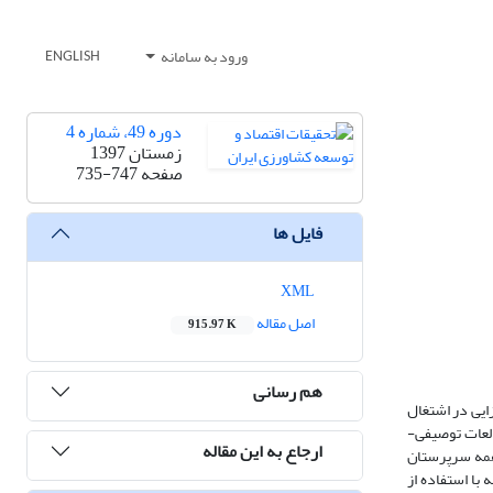
ورود به سامانه
ENGLISH
دوره 49، شماره 4
زمستان 1397
صفحه
735-747
فایل ها
XML
اصل مقاله
915.97 K
هم رسانی
زایی در اشتغال
العات توصیفی-
ارجاع به این مقاله
ل همه سرپرستان
ایی پرسشنامه با استفاده از