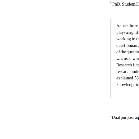
3
PhD. Studetn, D
Aquaculture a
plays a signi
working in th
questionnaire
of the questi
was used whic
Research find
research indi
explained 56.
knowledge in 
"Dual purpose a