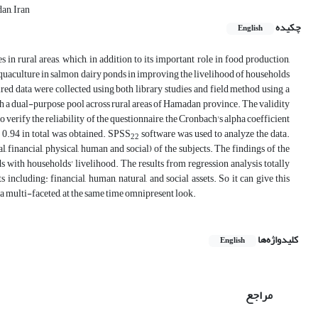
an, Iran
چکیده
English
in rural areas, which, in addition to its important role in food production,
of aquaculture in salmon dairy ponds in improving the livelihood of households
red data were collected using both library studies and field method using a
ith a dual-purpose pool across rural areas of Hamadan province. The validity
verify the reliability of the questionnaire, the Cronbach's alpha coefficient
d 0.94 in total was obtained. SPSS
software was used to analyze the data.
22
 financial, physical, human and social) of the subjects. The findings of the
ods with households' livelihood. The results from regression analysis totally
including: financial, human, natural, and social assets. So it can give this
 a multi-faceted, at the same time omnipresent look.
کلیدواژه‌ها
English
مراجع