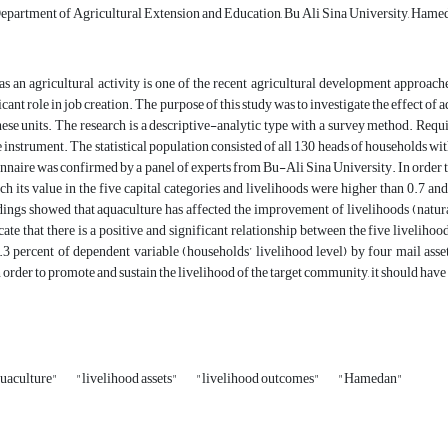
epartment of Agricultural Extension and Education, Bu Ali Sina University, Hamed
s an agricultural activity is one of the recent agricultural development approaches 
ficant role in job creation. The purpose of this study was to investigate the effect 
ese units. The research is a descriptive-analytic type with a survey method. Requi
 instrument. The statistical population consisted of all 130 heads of households w
onnaire was confirmed by a panel of experts from Bu-Ali Sina University. In order to 
h its value in the five capital categories and livelihoods were higher than 0.7 an
ings showed that aquaculture has affected the improvement of livelihoods (natural,
cate that there is a positive and significant relationship between the five liveliho
3 percent of dependent variable (households’ livelihood level) by four mail assets 
order to promote and sustain the livelihood of the target community, it should have
quaculture"
"livelihood assets"
"livelihood outcomes"
"Hamedan"