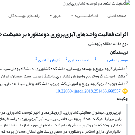
صفحه اصلی
اطلاعات نشریه
مرور
راهنمای نویسندگان
اثرات فعالیت واحدهای آبزی‌پروری دومنظوره بر معیشت خا
نوع مقاله : مقاله پژوهشی
نویسندگان
3
2
1
موسی اعظمی
احمد بختیاری
کاروان شانازی
1
دانشیار گروه ترویج و توسعه روستایی، دانشکده کشاورزی، دانشگاه بوعلی سینا، ه
2
دانش آموخته گروه ترویج وآموزش کشاورزی.دانشگاه بوعلی سینا، همدان، ایران
3
دانشجوی دکتری گروه ترویج و آموزش کشاورزی، دانشگاهبوعلی سینا، همدان، ایر
10.22059/ijaedr.2018.251433.668557
چکیده
آبزی­پروری، به­عنوان فعالیتی کشاورزی، از رویکردهای اخیر توسعه کشاورزی در 
زایی نیز ایفا می­کند. هدف پژوهش حاضر بررسی تأثیر آبزی‌پروری در استخرهای 
تحلیلی بوده که به روش پیمایشی انجام شد. داده­­­های مورد نیاز با استفاده ا