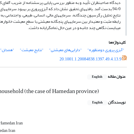
94/0 بدست آمد. یافته­های تحقیق نشان داد که آبزی‌پروری بر بهبود سرمایه­ها
نتایج تحلیل رگرسیون چندگانه، سرمایه­های مالی، انسانی، طبیعی، و اجتماعی به
رابطه مثبت و معنی­دار بین سرمایه­های پنج­گانه معیشتی با سطح معیشت خانوارها
می­بایست نگاهی چند جانبه و در عین حال تمام­گرایانه داشت.
کلیدواژه‌ها
"آبزی پروری دومنظوره"
"دارایی‌های معیشتی"
"نتایج معیشت"
"همدان"
20.1001.1.20084838.1397.49.4.13.9
عنوان مقاله
English
r household (the case of Hamedan province)
نویسندگان
English
 Hamedan, Iran
edan, Iran