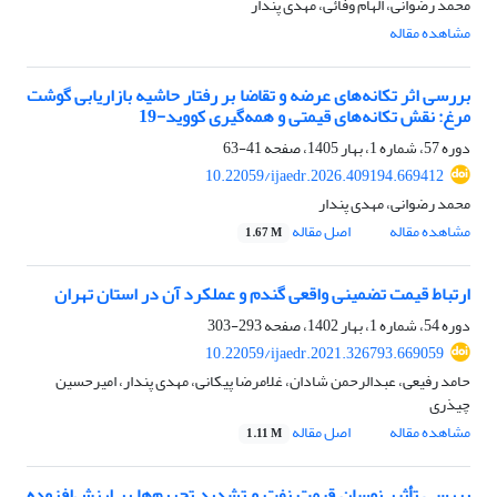
محمد رضوانی، الهام وفائی، مهدی پندار
مشاهده مقاله
بررسی اثر تکانه‌های عرضه و تقاضا بر رفتار حاشیه بازاریابی گوشت
مرغ: نقش تکانه‌های قیمتی و همه‌گیری کووید-19
دوره 57، شماره 1، بهار 1405، صفحه
41-63
10.22059/ijaedr.2026.409194.669412
محمد رضوانی، مهدی پندار
مشاهده مقاله
اصل مقاله
1.67 M
ارتباط قیمت تضمینی واقعی گندم و عملکرد آن در استان تهران
دوره 54، شماره 1، بهار 1402، صفحه
293-303
10.22059/ijaedr.2021.326793.669059
حامد رفیعی، عبدالرحمن شادان، غلامرضا پیکانی، مهدی پندار، امیرحسین
چیذری
مشاهده مقاله
اصل مقاله
1.11 M
بررسی تأثیر نوسان قیمت نفت و تشدید تحریم‌ها بر ارزش‌افزوده