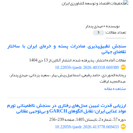
نویسنده =
مهدی پندار
تعداد مقالات:
5
سنجش تطبیق‌پذیری صادرات پسته و خرمای ایران با ساختار
تقاضای جهانی
مقالات آماده انتشار، پذیرفته شده، انتشار آنلاین از
13 دی 1404
10.22059/ijaedr.2026.403318.669389
ریحانه اله وردی، حامد رفیعی، اسماعیل پیش بهار، سعید یزدانی، مهدی پندار،
عبدالمجید لیاقت
مشاهده مقاله
ارزیابی قدرت تبیین مدل‌های رفتاری در سنجش نااطمینانی تورم
مواد غذایی ایران؛ تقابل الگوهای GARCH و بی‌توجهی عقلانی
دوره 57، شماره 2، تابستان 1405، صفحه
239-256
10.22059/ijaedr.2026.413778.669433