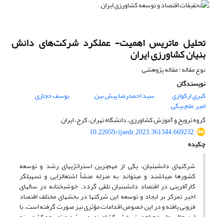
تحلیل ماتریس اهمیت- عملکرد شرکت‌های دانش
بنیان کشاورزی ایران
نوع مقاله : مقاله پژوهشی
نویسندگان
کبری ارکوازی
سید احمدرضا پیش بین
یوسف حجازی
امیر علم بیگی
گروه ترویج و آموزش کشاورزی، دانشگاه تهران، کرج، ایران
10.22059/ijaedr.2023.361344.669232
چکیده
شرکت­های دانش­بنیان، یکی از مهم‌ترین استراتژی­های رشد و توسعه
کشورها می­باشند و می­تواند به منزله منشأ اشتغال­زایی و تسهیلگر
کارآفرینی در اقتصاد دانش­بنیان تلقی گردد. خوشبختانه در سال­های
اخیر تمرکز بر ایجاد و توسعه این شرکت­ها در بخش­های مختلف اقتصاد
فزونی یافته و در این خصوص اقدامات مؤثری نیز صورت گرفته است. با
این حال، علی­رغم اهمیت بخش کشاورزی در رشد و توسعه کشور، نه