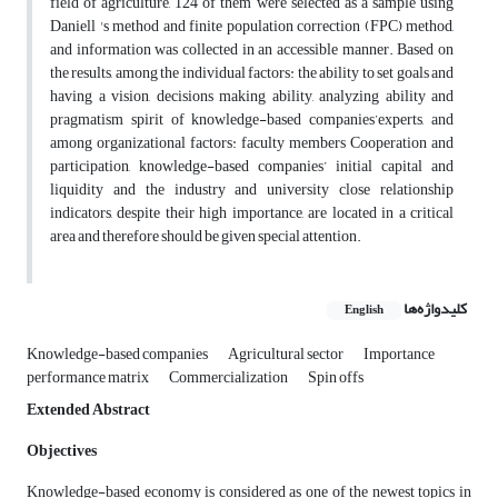
field of agriculture, 124 of them were selected as a sample using
Daniell 's method and finite population correction (FPC) method,
and information was collected in an accessible manner. Based on
the results, among the individual factors: the ability to set goals and
having a vision, decisions making ability, analyzing ability and
pragmatism spirit of knowledge-based companies’experts, and
among organizational factors: faculty members Cooperation and
participation, knowledge-based companies’ initial capital and
liquidity and the industry and university close relationship
indicators, despite their high importance, are located in a critical
area and therefore should be given special attention.
کلیدواژه‌ها
English
Knowledge-based companies
Agricultural sector
Importance
performance matrix
Commercialization
Spin offs
Extended Abstract
Objectives
Knowledge-based economy is considered as one of the newest topics in