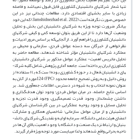
تنها شمار شرکت­های دانش­بنیان کشاورزی قابل قبول نمی­باشد و فاصله
زیادی با سایر بخش­های اقتصادی دارد، مطالعات چندانی نیز در این
خصوص صورت نگرفته است (Jamshidnezhad et al., 2022) که این خود
بیانگر ضرورت توجه ویژه به شرکت­های دانش­بنیان این بخش و تحلیل
وضعیت آن‌ها دارد تا از این طریق بتوان توسعه کمی و کیفی شرکت­های
دانش­بنیان کشاورزی را فراهم آورد. ازآنجایی‌که بر اساس مرور ادبیات و
نظرخواهی از خبرگان سه دسته عوامل فردی، سازمانی و محیطی بر
عملکرد شرکت­های دانش­بنیان مؤثر شناخته شده­اند، مطالعه حاضر به
تحلیل ماتریس اهمیت- عملکرد عوامل مذکور بر شرکت­های دانش­بنیان
کشاورزی ایران پرداخته است. جامعه آماری پژوهش شامل کلیه شرکت­
های دانش­بنیان فعال در حوزه کشاورزی بوده است که با استفاده از
روش دانیل و به روش تصحیح جامعه محدود (FPC) 124مورد از آنان به
عنوان نمونه انتخاب و به شیوه در دسترس، اطلاعات جمع­آوری شد. بر
اساس نتایج حاصله، در میان عوامل فردی: وجود توان هدف‌گذاری و
داشتن چشم­انداز، وجود قدرت تصمیم­گیری، وجود قدرت تجزیه و
تحلیل مسایل و وجود روحیه عمل­گرایی در بین کارشناسان شرکت­های
دانش­بنیان و از میان عوامل سازمانی: شاخص­های همکاری و مشارکت
اعضای هیئت‌علمی دانشگاه، سرمایه اولیه و نقدینگی شرکت­های دانش­
بنیان و ارتباط نزدیک صنعت و دانشگاه با وجود اهمیت بالای آن‌ها در
ناحیه بحرانی واقع شده­اند و لذا می­بایست مورد توجه ویژه قرار گیرند.