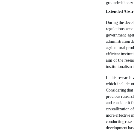
grounded theory 
Extended Abstr
During the develo
regulations acco
government agenc
administration dep
agricultural prod
efficient institu
aim of the resea
institutionalism 
In this research,
which include ot
Considering that 
previous research
and consider it f
crystallization o
more effective i
conducting resear
development based