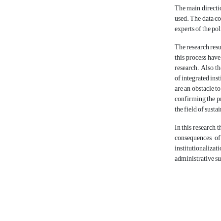
The main directi
used. The data co
experts of the pol
The research resu
this process have
research. Also, t
of integrated ins
are an obstacle t
confirming the p
the field of sust
In this research,
consequences of
institutionaliza
administrative su