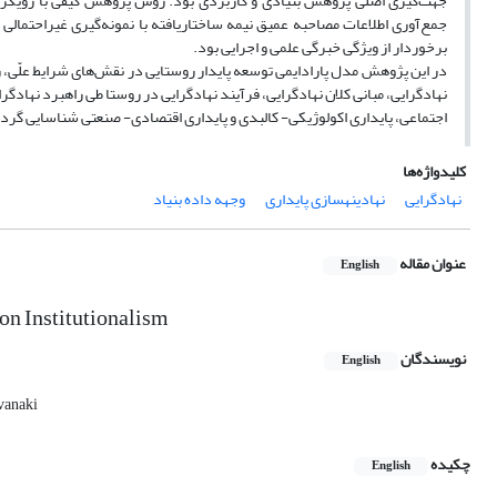
جهت‌گیری اصلی پژوهش بنیادی و کاربردی بود. روش پژوهش کیفی با رویکرد اس
جمع‌آوری اطلاعات مصاحبه عمیق نیمه ساختاریافته با نمونه‌گیری غیراحتما
برخوردار از ویژگی خبرگی علمی و اجرایی بود.
در این پژوهش مدل پارادایمی توسعه پایدار روستایی در نقش‌های شرایط علّی، زمی
نهادگرایی، مبانی کلان نهادگرایی، فرآیند نهادگرایی در روستا طی راهبرد نهادگر
اجتماعی، پایداری اکولوژیکی- کالبدی و پایداری اقتصادی- صنعتی شناسایی گردی
کلیدواژه‌ها
نهادگرایی
نهادینهسازی پایداری
وجهه داده بنیاد
عنوان مقاله
English
on Institutionalism
نویسندگان
English
vanaki
چکیده
English