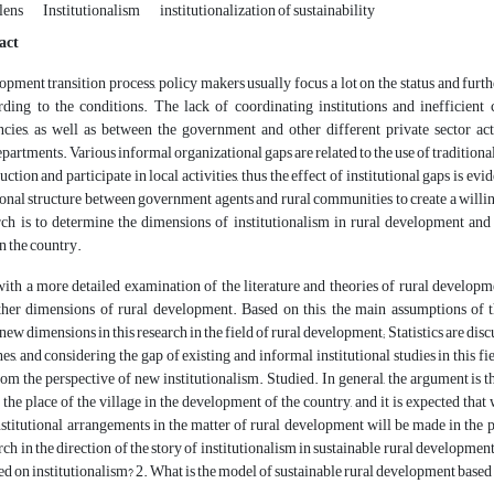
lens
Institutionalism
institutionalization of sustainability
act
pment transition process, policy makers usually focus a lot on the status and furt
rding to the conditions. The lack of coordinating institutions and inefficient
ies, as well as between the government and other different private sector ac
artments. Various informal organizational gaps are related to the use of traditional 
uction and participate in local activities, thus the effect of institutional gaps is e
tional structure between government agents and rural communities to create a willin
rch is to determine the dimensions of institutionalism in rural development an
in the country.
 with a more detailed examination of the literature and theories of rural developm
her dimensions of rural development. Based on this, the main assumptions of th
new dimensions in this research in the field of rural development; Statistics are d
es, and considering the gap of existing and informal institutional studies in this fi
rom the perspective of new institutionalism. Studied. In general, the argument is t
f the place of the village in the development of the country, and it is expected that
nstitutional arrangements in the matter of rural development will be made in the 
ch in the direction of the story of institutionalism in sustainable rural developme
 on institutionalism? 2. What is the model of sustainable rural development based 