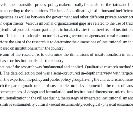
velopment transition process, policy makers usually focus a lot on the status and fu
ns according to the conditions. The lack of coordinating institutions and inefficie
gencies, as well as between the government and other different private sector ac
n departments. Various informal organizational gaps are related to the use of tradit
icultural production and participate in local activities, thus the effect of instituti
an efficient institutional structure between government agents and rural communiti
efore, the aim of the research is to determine the dimensions of institutionalism i
ased on institutionalism in the country.
he aim of the research is to determine the dimensions of institutionalism in ru
ased on institutionalism in the country.
ection of the research was fundamental and applied. Qualitative research method
d. The data collection tool was a semi-structured in-depth interview with target
m the experts of the policy and public policy group, having the characteristic of sci
rch, the paradigmatic model of sustainable rural development in the roles of causa
consequences of design and formulation, and institutional dimensions, micro-fund
stitutionalization in the village during the strategy of integrated institutionalism a
trative sustainability, cultural-social sustainability, ecological-physical sustainab