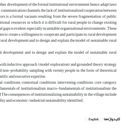
rther development of the formal institutional environment, hence, adapt laws
nt communication channels, the lack of institutionalized cooperation between
tors is a formal vacuum resulting from the severe fragmentation of public
ional resources, in which it is difficult for rural people to change existing
onal gaps is evident, especially in unstable organizational environments. These
es to create a willingness to cooperate and participate in rural development
n rural development and to design and explain the model of sustainable rural
ral development and to design and explain the model of sustainable rural
 with inductive approach (model exploration) and grounded theory strategy
ed non-probability sampling with twenty people in the form of theoretical
entific and executive expertise.
l conditions, contextual conditions, intervening conditions, core category,
amentals of institutionalism, macro-fundamentals of institutionalism, the
nd The consequences of institutionalizing sustainability in the village include
ility and economic-industrial sustainability identified.
کلیدواژه‌ها
English