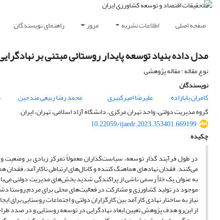
صفحه اصلی
اطلاعات نشریه
مرور
راهنمای نویسندگان
مدل داده بنیاد توسعه پایدار روستائی مبتنی بر نهادگرایی
نوع مقاله : مقاله پژوهشی
نویسندگان
کامران بابازاده
علیرضا امیرکبیری
محمد رضا ربیعی مندجین
م
گروه مدیریت دولتی، واحد تهران مرکزی، دانشگاه آزاد اسلامی، تهران، ایران
10.22059/ijaedr.2023.353401.669199
چکیده
در طول فرآیند گذار توسعه، سیاست‌گذاران معمولاً تمرکز زیادی بر وضعیت و تو
می‌کنند. فقدان نهادهای هماهنگ کننده و کانال‌های ارتباطی ناکارآمد، فقدان
به عنوان یک خلأ رسمی ناشی از پراکندگی شدید بخش‌های مدیریت دولتی می‌‌با
موجود در تولید کشاورزی و مشارکت در فعالیت‌های محلی برای مردم روستا دشوار 
نیاز به ساختار نهادی کارآمد بین کارگزاران دولتی و اجتماعات روستایی برای ای
از این‌رو هدف پژوهش تعیین ابعاد نهادگرایی در توسعه روستایی و در صدد طراحی