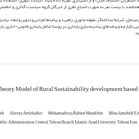
تقرایی (اکتشاف مدل) و از استراتژی نظریه داده بنیاد (گراندد تئوری) استفاده ش
لی هدفمند با بیست نفر به صورت اشباع نظری از خبرگان گروه سیاست-گذاری و خط‌مش
نه‌ای، شرایط مداخله‌گر، مقوله محوری، راهبرد و پیامدها طراحی و تدوین و ابعاد نهادین
ایی یکپارچه و پیامدهای نهادینه‌سازی پایداری در روستا شامل پایداری قانونی- اداری، پ
د.
eory Model of Rural Sustainability development based 
deh
Alireza Amirkabiri
Mohamadreza Rabiee Mandchin
Mina Jamshidi Ei
lic Administration, Central Tehran Branch, Islamic Azad University, Tehran, Iran