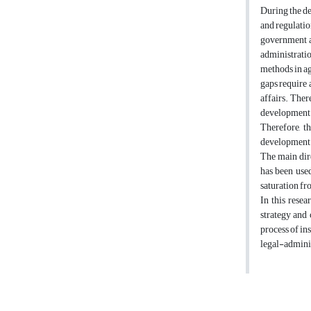
During the de
and regulatio
government a
administratio
methods in agr
gaps require 
affairs. Ther
development b
Therefore, t
development b
The main dir
has been use
saturation fro
In this resea
strategy and 
process of in
legal-adminis