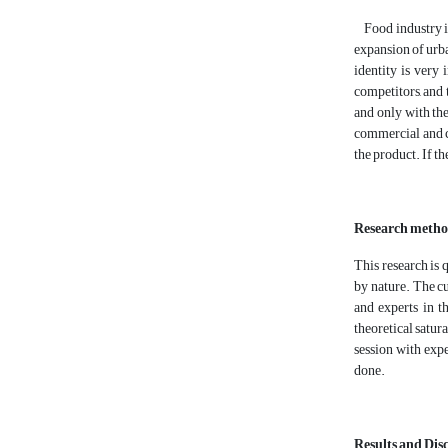
Food industry is 
expansion of urba
identity is very
competitors, and 
and only with the
commercial and co
the product. If t
Research meth
This research is 
by nature. The cu
and experts in t
theoretical satur
session with exp
done.
Results and Dis