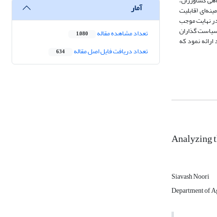
اهی کشاورزان،
آمار
نه‌ای (قابلیت
 در نهایت موجب
 سیاست گذاران
تعداد مشاهده مقاله
1,080
رائه نمود که
تعداد دریافت فایل اصل مقاله
634
Analyzing 
Siavash Noori
Department of Ag