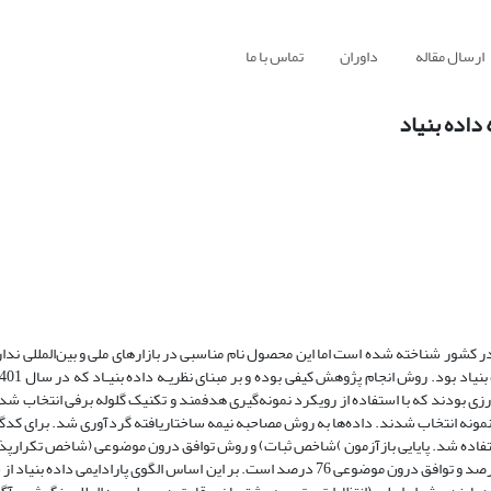
ارسال مقاله
داوران
تماس با ما
اده بنیاد
ر کشور شناخته شده است اما این محصول نام مناسبی در بازارهای ملی و بین‌المللی ندار
بودند که با استفاده از رویکرد نمونه‌گیری هدفمند و تکنیک گلوله برفی انتخاب شدن
اع نظری ادامه پیدا کرد و در نهایت تعداد 15 نفر به عنوان نمونه انتخاب شدند. داده‌ها به روش مصاحبه نیمه ساختاریافته گردآوری شد. ب
ینکولن و گوبا استفاده شد. پایایی بازآزمون )شاخص ثبات) و روش توافق درون موضوعی (شاخص تکرا
اعتبار سنجی بودند. نتایج اعتبارسنجی نشان داد؛ شاخص پایایی باز آزمون 79 درصد و توافق درون موضوعی 76 درصد است. بر این اساس الگوی پار