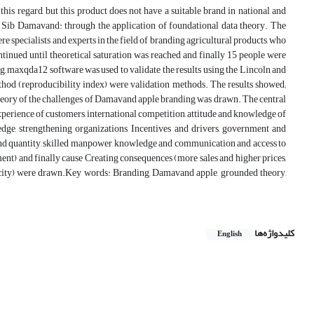
his regard, but this product does not have a suitable brand in national and
of Sib Damavand: through the application of foundational data theory. The
re specialists and experts in the field of branding agricultural products, who
inued until theoretical saturation was reached and finally 15 people were
g, maxqda12 software was used to validate the results using the Lincoln and
thod (reproducibility index) were validation methods. The results showed;
l theory of the challenges of Damavand apple branding was drawn. The central
rience of customers, international competition, attitude and knowledge of
edge, strengthening organizations, Incentives and drivers, government and
 and quantity, skilled manpower, knowledge and communication and access to
ent) and finally cause Creating consequences (more sales and higher prices,
e city) were drawn.Key words: Branding, Damavand apple, grounded theory,
کلیدواژه‌ها
English