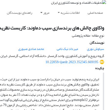
صفحه اصلی
اطلاعات نشریه
مرور
راهنمای نویسندگان
واکاوی چالش های برندسازی سیب دماوند: کاربست نظریه د
نوع مقاله : مقاله پژوهشی
نویسندگان
سیاوش نوری
مهرداد نیک نامی
محمد صادق صبوری
گروه ترویج و آموزش کشاورزی، واحد گرمسار، دانشگاه آزاد اسلامی، گرمسار، ایران
10.22059/ijaedr.2023.352345.669195
چکیده
ایران رتبه پنجم تولید سیب در جهان را داراست و سیب دماوند نیز از این حیث د
مشارکتکنندگان متخصصان و صاحب‌نظران در زمینه برندسازی محصولات کشاورزی 
تا زمان رسیدن به اشب
نرم‌افزار maxqda12 و برای اعتبار سنجی نتایج از روش ارزیابی ل