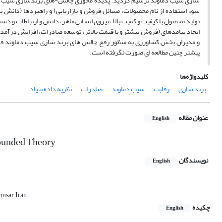
سازی سیب دماوند ترسیم گردید. پدیده محوری چالش-های برندسازی سیب دماون
سوء استفاده از نام محصولات، مسائل فروش و بازاریابی) و راهبردها (دانش 
تولید محصول با کیفیت و کمیت بالا ، نیروی انسانی ماهر، دانش و ارتباطات و دس
ایجاد پیامدهای (فروش بیشتر و با قیمت بالاتر، توسعه صادرات، افزایش درآ
و مدیران بخش کشاورزی به منظور رفع چالش های برند سازی سیب دماوند قر
پیشتر چنین مطالعه ای صورت نگرفته است.
کلیدواژه‌ها
برند سازی
رقابت
سیب دماوند
صادرات
نظریه داده بنیاد
عنوان مقاله
English
rounded Theory
نویسندگان
English
msar, Iran
چکیده
English