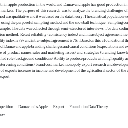
fth in apple production in the world, and Damavand apple has good production in t
l markets. The purpose of this research was to analyze the branding challenges 
od was qualitative and it was based on the data theory. The statistical population we
d using the purposeful sampling method and the snowball technique. Sampling cont
 sample. The data was collected through semi-structured interviews. For data codin
ion method. Retest reliability (consistency index) and intrasubject agreement me
ility index is 79% and intra-subject agreement is 76%. Based on this, a foundationa
 Damavand apple branding challenges and causal conditions (expectations and expe
se of product names, sales and marketing issues) and strategies (branding knowl
jihad role), background conditions (Ability to produce products with high quality
intervening conditions (brand cost, market monopoly, export, research and developm
of exports, increase in income and development of the agricultural sector of th
export.
petition
Damavand’s Apple
Export
Foundation Data Theory
act