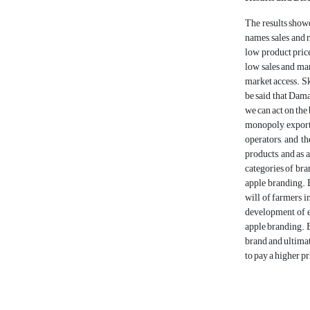
The results showe
names, sales and 
low product price
low sales and ma
market access. Sk
be said that Dama
we can act on the
monopoly, export,
operators, and th
products, and as 
categories of bra
apple branding. E
will of farmers i
development of e
apple branding. Br
brand and ultimat
to pay a higher pr