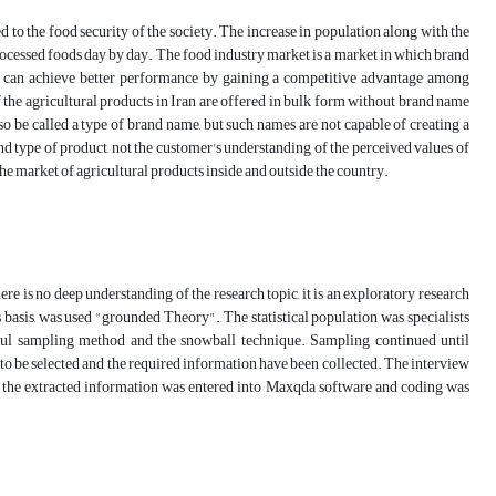
d to the food security of the society. The increase in population along with the
processed foods day by day. The food industry market is a market in which brand
they can achieve better performance by gaining a competitive advantage among
of the agricultural products in Iran are offered in bulk form without brand name
so be called a type of brand name, but such names are not capable of creating a
nd type of product, not the customer's understanding of the perceived values of
the market of agricultural products inside and outside the country.
ere is no deep understanding of the research topic, it is an exploratory research
 basis, was used "grounded Theory". The statistical population was specialists
seful sampling method and the snowball technique. Sampling continued until
 to be selected and the required information have been collected. The interview
s, the extracted information was entered into Maxqda software and coding was