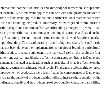
 international competition, attitude and knowledge of farmers, abuse of product
at the inability of Damavand apples to compete with foreign samples has led to
nition of Damavand apples in the national and international markets has caused
duction and branding this product is necessary. Knowledge and communication,
 the background conditions effective on branding strategies. In general, it can
is has provided the main conditions for branding this product, and based on this,
ing. Examining the conditions of the interventionist showed; Brand cost, market
pple branding. The cost of creating a brand is high, especially for small-scale
h has not been done on the implementation strategies of branding agricultural
d this product to remain unknown in the markets. Based on the results, the four
rnment and agricultural jihad are effective as strategic conditions in Damavand
ment and related organizations such as agricultural jihad is effective on the
ng target markets at international levels. Finally, more sales at a higher price,
y, improvement of production were identified as the consequences of Damavand
ncrease the quality of products, and this will also increase the reputation of the
nd internationally and the products are of good quality. Consumers are willing