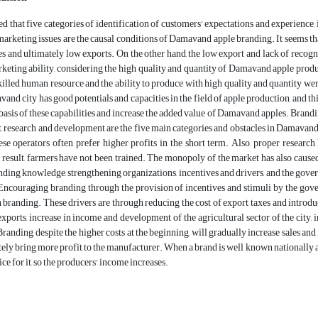
d that five categories of identification of customers' expectations and experience,
marketing issues are the causal conditions of Damavand apple branding. It seems th
s and ultimately low exports. On the other hand, the low export and lack of recog
rketing ability, considering the high quality and quantity of Damavand apple pro
illed human resource and the ability to produce with high quality and quantity were
vand city has good potentials and capacities in the field of apple production, and th
 basis of these capabilities and increase the added value of Damavand apples. Brand
 research and development are the five main categories and obstacles in Damavand a
ese operators often prefer higher profits in the short term. Also, proper researc
a result, farmers have not been trained. The monopoly of the market has also cause
nding knowledge, strengthening organizations, incentives and drivers, and the gove
ncouraging branding through the provision of incentives and stimuli by the govern
n branding. These drivers are through reducing the cost of export taxes and introduci
xports, increase in income and development of the agricultural sector of the cit
anding, despite the higher costs at the beginning, will gradually increase sales and i
ely bring more profit to the manufacturer. When a brand is well known nationally a
ice for it, so the producers' income increases.