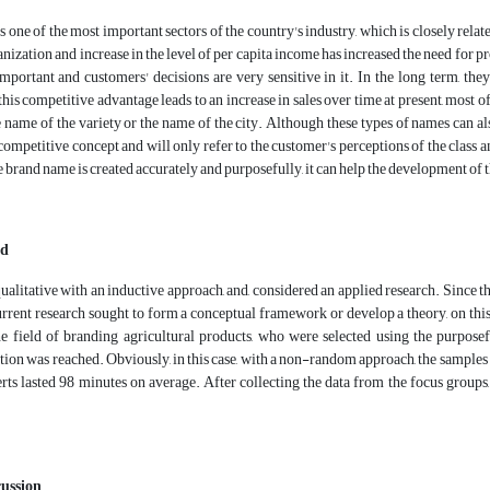
one of the most important sectors of the country's industry, which is closely relate
nization and increase in the level of per capita income has increased the need for 
 important and customers' decisions are very sensitive in it. In the long term, 
this competitive advantage leads to an increase in sales over time at present, most 
 name of the variety or the name of the city. Although these types of names can al
mpetitive concept and will only refer to the customer's perceptions of the class a
he brand name is created accurately and purposefully, it can help the development of 
od
qualitative with an inductive approach, and, considered an applied research. Since th
rrent research sought to form a conceptual framework or develop a theory, on this
he field of branding agricultural products, who were selected using the purpo
ation was reached. Obviously, in this case, with a non-random approach, the samples
erts lasted 98 minutes on average. After collecting the data from the focus group
cussion