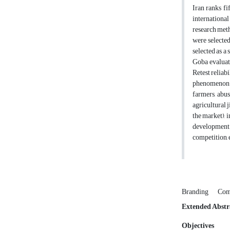
Iran ranks fi
internationa
research meth
were selecte
selected as a
Goba evaluat
Retest reliab
phenomenon of
farmers, abu
agricultural 
the market), 
development 
competition, 
Branding
Com
Extended Abstr
Objectives