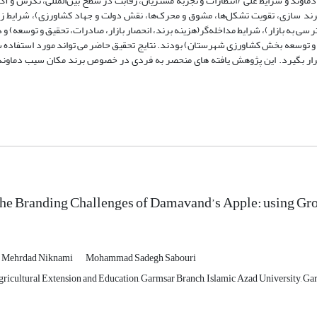
د و شرایط علی (انتظارات و تجربه مشتریان، رقابت در سطح بین‌المللی، نگرش و آگ
برند سازی، تقویت تشکل‌ها، مشوق و محرک‌ها، نقش دولت و جهاد کشاورزی)، شرایط زمی
ترسی به بازار)، شرایط مداخله‌گر(هزینه برند، انحصار بازار، صادرات، تحقیق و توسعه) و
مد و توسعه بخش کشاورزی شهرستان) بودند. نتایج تحقیق حاضر می تواند مورد استفاده
ار بگیرد. این پژوهش یافته های منحصر به فردی در خصوص برند مکان سیب دماوند ا
the Branding Challenges of Damavand’s Apple: using G
Mehrdad Niknami
Mohammad Sadegh Sabouri
ricultural Extension and Education, Garmsar Branch, Islamic Azad University, Gar