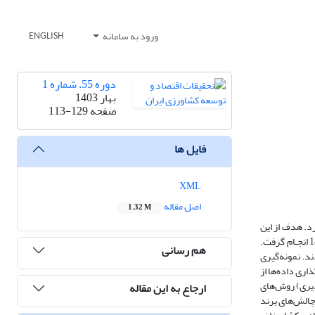
ورود به سامانه
ENGLISH
دوره 55، شماره 1
بهار 1403
صفحه
113-129
فایل ها
XML
اصل مقاله
1.32 M
د. هدف از این
تحقیق، واکاوی چالش‌های برندسازی سیب دماوند از طریق کاربست نظریه داده بنیاد بود. روش انجام پژوهش کیفی بوده و بر مبنای نظریـه داده بنیـاد که در سال 1401 انجـام گرفت.
هم رسانی
د. نمونه‌گیری
رای کدگذاری داده‌ها از
رپذیری) روش‌های
ارجاع به این مقاله
ادایمی داده بنیاد از چالش‌های برند