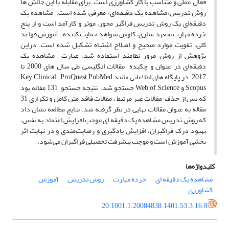
فعال عملی و متناسب با کار کشاورزی است. برای مقابله با این چالش ها
روش تدریس«مشاهده یک دقیقه‌ای» معرفی شده است. مشاهده یک
دقیقه‌ای یک روش تدریس فراگیر محور، موثر و کارآمد است و از پنج
خرده مهارت متعهد سازی، کاوش شواهد حمایت کننده ، آموزش قواعد
کلی، تقویت موارد صحیح و اصلاح اشتباه تشکیل شده است. دراین
پژوهش از روش مرور نظامند استفاده شد. عبارت مشاهده یک
دقیقه‌ای در عنوان و چکیده مقالات انگلیسی طی سال های 2000 تا
2017 در پایگاه های اطلاعاتی مانند Key Clinical، ,ProQuest PubMed
Scopus و Web of Science جستجو شد. نتیجه جستجو 131 مقاله بود
که پس از حذف مقالات غیر مرتبط ، مقالات فاقد متن کامل و تکراری 31
مقاله به عنوان مقالات نهایی در نظر گرفته شد. نتایج مطالعه نشان داد
که روش تدریس مشاهده یک دقیقه ای موجب افزایش اعتماد به نفس،
بهبود درک فراگیران، افزایش یادگیری و رضایت‌مندی و در نهایت اثر
بخشی آموزش است و موجب پیشرفت تحصیلی فراگیران می‌شود.
کلیدواژه‌ها
مشاهده یک دقیقه ای
خرده مهارت
روش تدریس
آموزش
کشاورزی
20.1001.1.20084838.1401.53.3.16.8