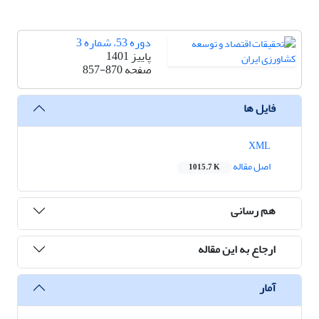
دوره 53، شماره 3
پاییز 1401
صفحه
857-870
فایل ها
XML
اصل مقاله
1015.7 K
هم رسانی
ارجاع به این مقاله
آمار