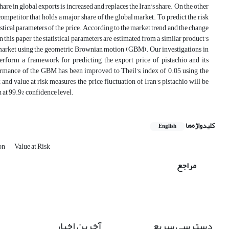
re in global exports is increased and replaces the Iran's share. On the other
ompetitor that holds a major share of the global market. To predict the risk
atistical parameters of the price. According to the market trend and the change
n this paper, the statistical parameters are estimated from a similar product’s
obal market using the geometric Brownian motion (GBM). Our investigations in
perform a framework for predicting the export price of pistachio and its
ormance of the GBM has been improved to Theil’s index of 0.05 using the
d value at risk measures, the price fluctuation of Iran’s pistachio will be
 at 99.9% confidence level.
کلیدواژه‌ها
English
on
Value at Risk
مراجع
دسترسی سریع
آخرین اخبار