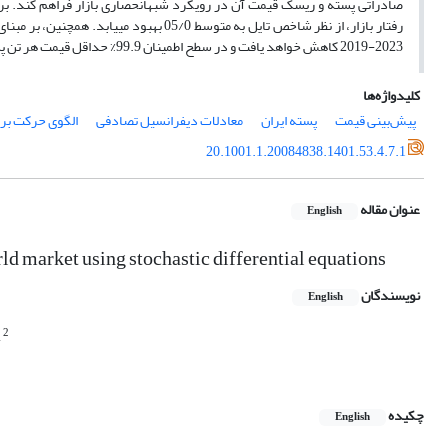
صادراتی پسته و ریسک قیمت آن در رویکرد شبه­انحصاری بازار فراهم کند. ب
رفتار بازار، از نظر شاخص تایل به متوسط 
2023-2019 کاهش خواهد یافت و در سطح اطمینان 99.9% حداقل قیمت هر تن پسته در سال 2023، 4461 دلار خواهد بود.
کلیدواژه‌ها
پیش‌بینی ‌قیمت
پسته ایران
معادلات دیفرانسیل تصادفی
الگوی حرکت بر
20.1001.1.20084838.1401.53.4.7.1
عنوان مقاله
English
orld market using stochastic differential equations
نویسندگان
English
2
i
چکیده
English