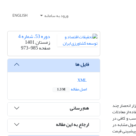
ورود به سامانه
ENGLISH
دوره 53، شماره 4
زمستان 1401
صفحه
973-985
فایل ها
XML
اصل مقاله
1.3 M
ار انحصار چند
هم رسانی
ده از معادلات
ناسب و کافی در
ارجاع به این مقاله
حصول مشابه در
 چارچوبی برای پیش­بینی قیمت