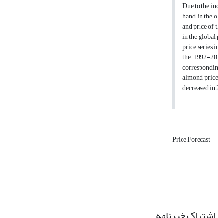
Due to the in
hand, in the 
and price of t
in the global 
price series 
the 1992-201
correspondin
almond price 
decreased in 
Price Forecast
اشتراک خبرنامه