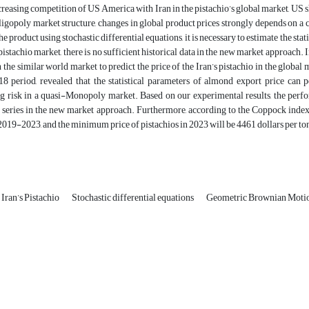
creasing competition of US America with Iran in the pistachio’s global market, US sha
oligopoly market structure, changes in global product prices strongly depends on a c
he product using stochastic differential equations, it is necessary to estimate the st
pistachio market, there is no sufficient historical data in the new market approach. I
in the similar world market to predict the price of the Iran’s pistachio in the gl
8 period, revealed that the statistical parameters of almond export price can 
g risk in a quasi-Monopoly market. Based on our experimental results, the perf
series in the new market approach. Furthermore, according to the Coppock index an
2019-2023, and the minimum price of pistachios in 2023 will be 4461 dollars per ton
Iran’s Pistachio
Stochastic differential equations
Geometric Brownian Moti