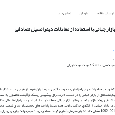
ارسال مقاله
داوران
تماس با ما
ار جهانی با استفاده از معادلات دیفرانسیل تصادفی
2
ن
ندسی، دانشگاه میبد، میبد، ایران
 کشور در صادرات جهانی افزایش یابد و جایگزین سهم ایران شود. از طرفی در ساختار باز
عمده­ای از بازار جهانی را در دست دارد. برای پیش­بینی ریسک و قیمت محصول با استفا
­بینی روند بازار و تغییر رفتار بازار جهانی پسته در سال­های اخیر، سوابق اطلاعاتی م
ن در بازار جهانی، از الگوی حرکت براونی هندسی با پارامترهای تخمینی از سری قیمتی م
وضعیت مشابه بازار جهانی استفاده شده ­است. بررسی­های انجام­شده در بازه 2018-1992 نشان داد که پارامترهای آماری قیمت صادراتی بادام می­تواند