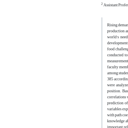
2
Assistant Profes
Rising demand
production ar
world's need
development t
food challeng
conducted to
measurement 
faculty membe
among student
385 according
were analyze
position. Ba
correlations 
prediction o
variables exp
with path coef
knowledge abo
important rel