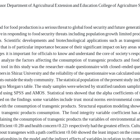
sor, Department of Agricultural Extension and Education, College of Agriculture, Sh
 for food production is a serious threat to global food security and future gener
e in responding to food security threats, including population growth, limited produ
s. Scientific developments and biotechnological applications such as transgeni
hat is of particular importance because of their significant impact on key areas s
es, it is important for officials to know and understand the core of society's resp
 analyze the factors affecting the consumption of transgenic products and food
tool in this study was the researcher-made questionnaire with closed-ended ques
rs in Shiraz University and the reliability of the questionnaire was calculated us
s outside the study community. The statistical population of the present study inc
 to Morgan's table. The study samples were selected by stratified random samplin
d using SPSS and AMOS. Statistical tests showed that the alpha coefficients of t
sed on the findings, some variables include trust, moral norms, environmental co
with the consumption of transgenic products. Structural equation modeling showed
f transgenic products consumption. The food integrity variable coefficient has
laining the consumption of transgenic products, the variables of environmental a
ficient (0.28) and health concern (0.22), respectively had the greatest effects. Cultu
ut transgenes with a path coefficient (0.04) showed the least impact on the cons
ationships in the model and the indirect effects of variables in relation to the c