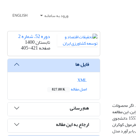
ورود به سامانه
ENGLISH
دوره 52، شماره 2
تابستان 1400
صفحه
405-421
فایل ها
XML
اصل مقاله
827.88 K
د. اگر محصولات
هم رسانی
ین، این مطالعه
با هدف تحلیل عوامل موثر بر مصرف محصولات تراریخته و جامعیت مواد غذایی انجام شده است. برای دستیابی به این هدف، جامعه­ی مورد مطالعه از بین همه­ی 15575 دانشجوی
ارجاع به این مقاله
متناسب بر اساس فرمول کوکران
 با برآورد مدل