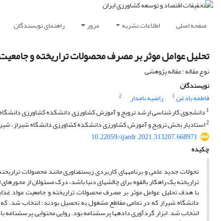
صفحه اصلی
اطلاعات نشریه
مرور
راهنمای نویسندگان
تحلیل عوامل موثر بر مصرف محصولات تراریخته و جامعیت 
نوع مقاله : مقاله پژوهشی
نویسندگان
2
1
فاطمه بادغن
راضیه نامدار
1
دانشجوی کارشناسی ارشد ترویج و آموزش کشاورزی دانشکده کشاورزی دانشگاه شی
2
استادیار بخش ترویج و آموزش کشاورزی دانشکده کشاورزی دانشگاه شیراز، شیراز
10.22059/ijaedr.2021.313207.668971
چکیده
تحولات جدید علمی و برنامه­های کاربردی زیست­فناوری مانند محصولات تراریخته،
تراریخته یک راهکار بالقوه برای چالش­های دنیا باشد، درک مسئولان از محور­های ا
انتخاب شد. ابزار گردآوری داده­ها پرسشنامه بود. روایی محتوایی پرسشنامه با 