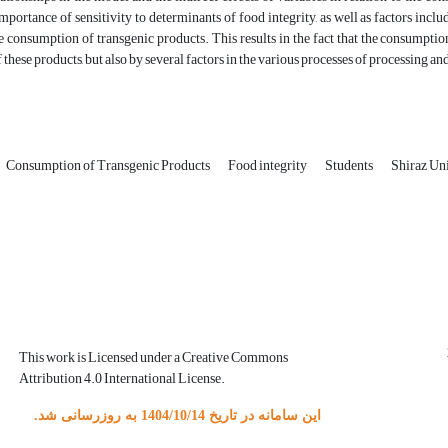
importance of sensitivity to determinants of food integrity, as well as factors inc
e consumption of transgenic products. This results in the fact that the consumption
 these products, but also by several factors in the various processes of processing 
Consumption of Transgenic Products
Food integrity
Students
Shiraz Un
This work is Licensed under a Creative Commons
Attribution 4.0 International License.
این سامانه در تاریخ 1404/10/14 به روزرسانی شد.