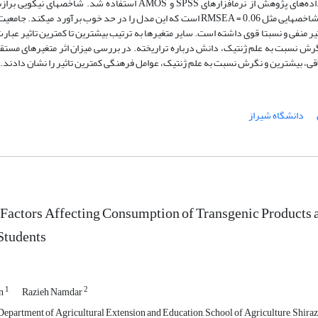
اندازه­گیری و پس از انجام اصلاحات لازم به دست آمد. برای تجزیه و تحلیل داده‌های پژوهش از نرم­افزارهای SPSS و AMOS 
ساختاری نشان داد که مدل در ابتدا مطلوب نبوده است و بعد از انجام اصلاحات شاخص­هایی مثل RMSEA = 0.06 است که این مدل را در حد خوب 
 بر مصرف محصولات تراریخته تاثیر منفی و نسبتا قوی داشته است. سایر متغیر­ها به ترتیب بیشترین تا کمترین تاثیر عب
رش نسبت به علم ژنتیک، دانش درباره تراریخته. در بررسی میزان اثر متغیرهای مستق
اقی، بیشترین و نگرش نسبت به علم ژنتیک، عوامل فرهنگی کمترین تاثیر را نشان دادند.
دانشگاه شیراز
 Factors Affecting Consumption of Transgenic Products
Students
1
2
an
Razieh Namdar
epartment of Agricultural Extension and Education, School of Agriculture, Shiraz 