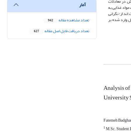
استفاده شد. شاخص­های نیکویی برازش در معادلات
آمار
برآورد می­کند. جامعیت مواد غذایی به
ارت اند از: نگرانی
ل وارد شده بر
تعداد مشاهده مقاله
942
تعداد دریافت فایل اصل مقاله
627
Analysis of
University 
Fatemeh Badgh
1
M.Sc. Student, D