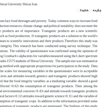
iraz University, Shiraz, Iran
چکیده
English
ations face food shortages and poverty. Today, common ways to increase food
ction resources, climate change, and political instability, does not meet the
c products are of importance. Transgenic products, are a new scientific
uch as food production. If transgenic products are a solution to the world's
onses to scientific innovations and their products.Therefore, this study was
 integrity.This research has been conducted using survey technique. The
tions. The validity of questionnaire was confirmed using the opinions of
ing Cronbach's alpha tests for variables measured using the Likert spectrum
ludes 15575 students of Shiraz University. The sample size was estimated at
g method with appropriate proportions for participation in the study. Data
he scales for measuring variables in the questionnaire were in acceptable
ncerns and attitudes towards genetics and transgenic products showed high
 that the food integrity variables, as a mediating variable, showed a good
 affected (0.62) the consumption of transgenic products. Then, among the
nd environmental concerns (0.43) and attitude towards transgenic products
ral factors (0.12) attitudes toward genetic science (0.11), and the variable of
umption of transgenic crops. In addition to the information provided, some
onsumption of transgenic products are mentioned. The findings of this study