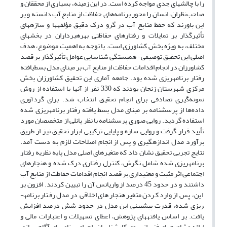
را با چالش­های جدی مواجه کرده است. در این زمینه، بسیاری از محققان و
صاحب‌نظران، انسان را محور برنامه‌های حفاظت از منابع آب دانسته و بر
این باورند که حفظ منابع آب در گرو درک دقیق مؤلفه­ها و سازه­های
تأثیرگذار بر تمایلات و رفتارهای حفاظتی بهره­برداران در بخش­های
مختلف، به ویژه بخش کشاورزی است. با توجه به اهمیت موضوع، هدف
اصلی این تحقیق توصیفی- همبستگی شناسایی عوامل تأثیرگذار بر قصد
کشاورزان در انجام اقدامات حفاظت از منابع آب بر مبنای مدل بسط‌یافته
رفتار برنامه­ریزی شده بود. جامعه آماری این تحقیق کشاورزان بخش
مرکزی شهرستان زنجان بودند که 330 نفر از آنها با استفاده از روش
نمونه‌گیری تصادفی برای انجام تحقیق انتخاب شد. برای گردآوری
داده‌ها از پرسشنامه بر مبنای مدل بسط یافته رفتار برنامه­ریزی شده
استفاده گردید. روایی صوری پرسشنامه با نظر پانلی از متخصصان مورد
تأیید قرار گرفت و روایی سازه و پایایی ترکیبی ابزار تحقیق نیز از طریق
برآورد مدل اندازه­گیری و پس از انجام اصلاحات لازم به دست آمد.
نتایج تجربی تحقیق نشان داد که متغیرهای اصلی مدل پایه نظریه رفتار
برنامه­ریزی شده شامل نگرش، کنترل رفتاری درک شده و هنجارهای
اجتماعی اثر مثبت و معنی­داری بر قصد انجام اقدامات حفاظت از منابع آب
داشتند و در حدود 45 درصد از واریانس آن را تبیین کردند. افزون بر
این، پس از وارد کردن متغیر هنجارهای اخلاقی در مدل رفتار برنامه­
ریزی شده، قدرت پیش­بینی این مدل در حدود شش درصد افزایش
یافت. بر اساس یافته­های پژوهش، اعطای تسهیلات و اعتبارات مالی و
ارائه مشاوره­های فنی از سوی کارشناسان، اجرای برنامه­های آگاهی­سازی