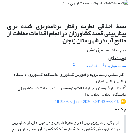
بسط اخلاقی نظریه رفتار برنامه‌ریزی شده برای
پیش‌بینی قصد کشاورزان در انجام اقدامات حفاظت از
منابع آب در شهرستان زنجان
نوع مقاله : مقاله پژوهشی
نویسندگان
2
1
سپیده ولی نیا
لیلا صفا
1
کارشناس ارشد ترویج و آموزش کشاورزی، دانشکده کشاورزی، دانشگاه
زنجان، زنجان، ایران
2
استادیار گروه، ترویج، ارتباطات و توسعه روستایی، دانشکده کشاورزی،
دانشگاه زنجان، زنجان، ایران
10.22059/ijaedr.2020.309143.668946
چکیده
آب یکی از ضروری‌ترین اجزای محیط طبیعی و در عین حال از اصلی­ترین
نهاده­های بخش کشاورزی به شمار می­آید که کمبود آن بسیاری از جوامع