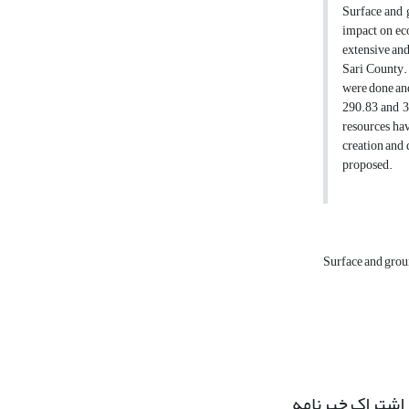
Surface and g
impact on ec
extensive and
Sari County. 
were done and
290.83 and 30
resources hav
creation and 
proposed.
Surface and gro
اشتراک خبرنامه