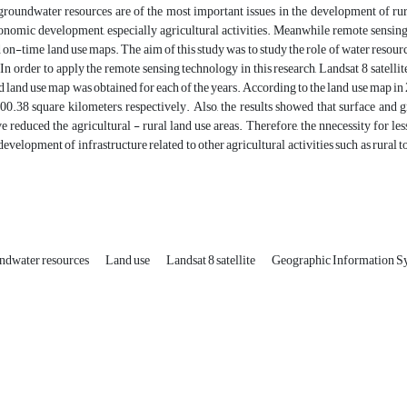
roundwater resources are of the most important issues in the development of rura
onomic development, especially agricultural activities. Meanwhile remote sensin
 on-time land use maps. The aim of this study was to study the role of water resource
In order to apply the remote sensing technology in this research, Landsat 8 satell
 land use map was obtained for each of the years. According to the land use map in 2
0.38 square kilometers, respectively. Also, the results showed that surface and 
e reduced the agricultural - rural land use areas. Therefore, the nnecessity for 
development of infrastructure related to other agricultural activities such as rur
undwater resources
Land use
Landsat 8 satellite
Geographic Information S