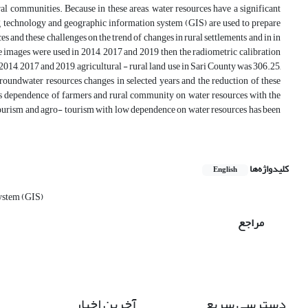
l communities. Because in these areas, water resources have a significant
g technology and geographic information system (GIS) are used to prepare
s and these challenges on the trend of changes in rural settlements and in in
ite images were used in 2014, 2017 and 2019 then the radiometric calibration
014, 2017 and 2019, agricultural - rural land use in Sari County was 306.25,
groundwater resources changes in selected years and the reduction of these
less dependence of farmers and rural community on water resources with the
al tourism and agro- tourism with low dependence on water resources has been
کلیدواژه‌ها
English
ystem (GIS)
مراجع
دسترسی سریع
آخرین اخبار