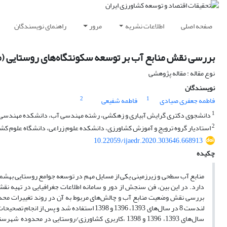
صفحه اصلی
اطلاعات نشریه
مرور
راهنمای نویسندگان
بررسی نقش منابع آب بر توسعه سکونتگاه‌های روستایی (
نوع مقاله : مقاله پژوهشی
نویسندگان
2
1
فاطمه جعفری صیادی
فاطمه شفیعی
1
دانشجوی دکتری گرایش آبیاری و زهکشی، رشته مهندسی آب، دانشکده مهندسی زرا
2
استادیار گروه ترویج و آموزش کشاورزی، دانشکده علوم زراعی، دانشگاه علوم کشاو
10.22059/ijaedr.2020.303646.668913
چکیده
منابع آب سطحی و زیرزمینی یکی از مسایل مهم در توسعه جوامع روستایی به­شمار 
دارد. در این بین، فن سنجش از دور و سامانه اطلاعات جغرافیایی در تهیه نق
بررسی نقش وضعیت منابع آب و چالش‌های مربوط به آن در روند تغییرات محد
لندست 8 در سال‌های 1393، 1396 و 1398 استفاد