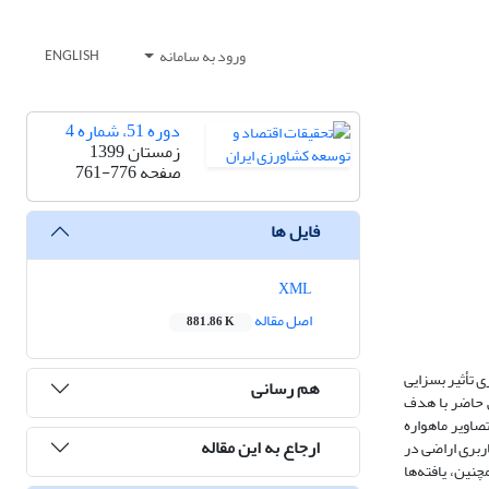
ورود به سامانه
ENGLISH
دوره 51، شماره 4
زمستان 1399
صفحه
761-776
فایل ها
XML
اصل مقاله
881.86 K
ی تأثیر بسزایی
هم رسانی
ش حاضر با هدف
اویر ماهواره
ارجاع به این مقاله
ه کاربری اراضی در
25/، 83/290 و 38/300 کیلومترمربع داشتند. همچنین، یافته‌ها