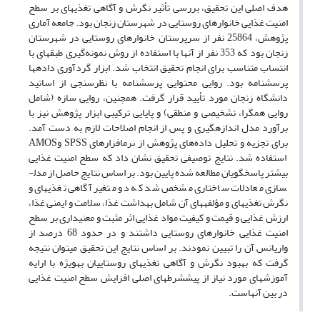
هدف اصلی این تحقیق، بررسی تأثیر نگرش و آگاهی تغذیه­ای بر سطح
امنیت غذایی خانوارهای روستایی در شهرستان زنجان بود. جامعه آماری
پژوهش، 25864 نفر از سرپرستان خانوارهای روستایی در شهرستان
زنجان بود که 353 نفر از آنها با استفاده از روش نمونه‌گیری طبقه­ای با
انتساب متناسب برای انجام تحقیق انتخاب شد. ابزار گردآوری داده­ها
پرسشنامه بود. روایی محتوایی پرسشنامه با نظرسنجی از اساتید
دانشگاه زنجان مورد تأیید قرار گرفت. همچنین، روایی سازه (شامل
روایی همگرا، تشخیصی و منطقی) و پایایی ترکیبی ابزار پژوهش نیز با
برآورد مدل اندازه­گیری و پس از انجام اصلاحات لازم به دست آمد.
برای تجزیه و تحلیل داده‌های پژوهش از نرم­افزارهای SPSS وAMOS
استفاده شد. نتایج توصیفی تحقیق نشان داد که سطح امنیت غذایی
بیشتر پاسخگویان مطالعه شده پایین بود. بر اساس نتایج حاصل از مدل­
سازی معادلات ساختاری مشخص شد که دو متغیر آگاهی تغذیه­ای و
نگرش تغذیه­ای و مؤلفه­های آن شامل بهداشت غذا، سلامت و ایمنی غذا،
ارزش غذایی و قیمت و کیفیت مواد غذایی اثر مثبت و معنی­داری بر سطح
امنیت غذایی خانوارهای روستایی داشتند و در حدود 68 درصد از
واریانس آن را تبیین نمودند. بر اساس نتایج این تحقیق می­توان نتیجه
گرفت که بهبود نگرش و آگاهی تغذیه­ای روستاییان به­ویژه با ارایه
آموزش­های مورد نیاز از پیش­شرط­های اصلی افزایش سطح امنیت غذایی
در بین آنهاست.