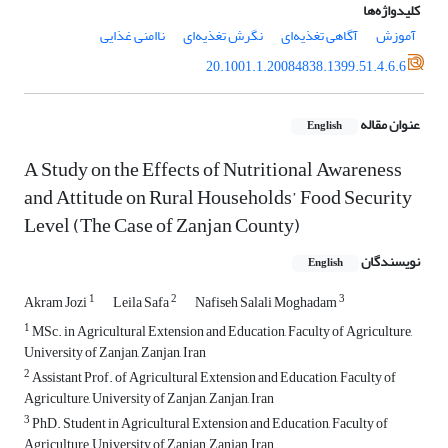
کلیدواژه‌ها
آموزش
آگاهی تغذیه‌ای
نگرش تغذیه‌ای
ناامنی غذایی
20.1001.1.20084838.1399.51.4.6.6
عنوان مقاله
English
A Study on the Effects of Nutritional Awareness
and Attitude on Rural Households’ Food Security
Level (The Case of Zanjan County)
نویسندگان
English
1
2
3
Akram Jozi
Leila Safa
Nafiseh Salali Moghadam
1
MSc. in Agricultural Extension and Education, Faculty of Agriculture,
University of Zanjan, Zanjan, Iran
2
Assistant Prof. of Agricultural Extension and Education, Faculty of
Agriculture, University of Zanjan, Zanjan, Iran
3
PhD. Student in Agricultural Extension and Education, Faculty of
Agriculture, University of Zanjan, Zanjan, Iran