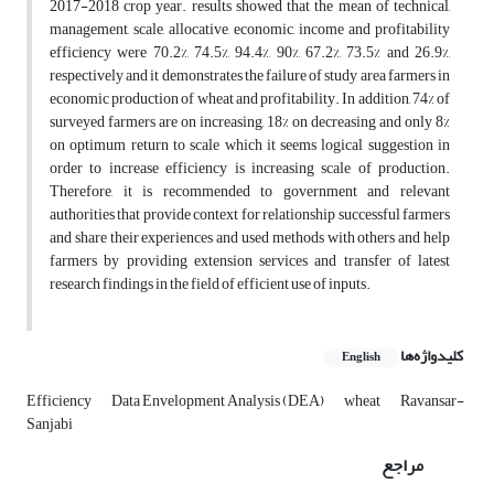
2017-2018 crop year. results showed that the mean of technical,
management, scale, allocative, economic, income and profitability
efficiency were 70.2%, 74.5%, 94.4%, 90%, 67.2%, 73.5% and 26.9%,
respectively and it demonstrates the failure of study area farmers in
economic production of wheat and profitability. In addition, 74% of
surveyed farmers are on increasing, 18% on decreasing and only 8%
on optimum return to scale which it seems logical suggestion in
order to increase efficiency is increasing scale of production.
Therefore, it is recommended to government and relevant
authorities that provide context for relationship successful farmers
and share their experiences and used methods with others and help
farmers by providing extension services and transfer of latest
research findings in the field of efficient use of inputs.
کلیدواژه‌ها
English
Efficiency
Data Envelopment Analysis (DEA)
wheat
Ravansar-
Sanjabi
مراجع