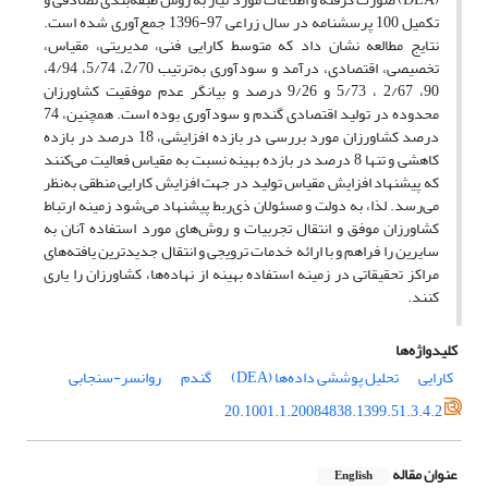
تکمیل 100 پرسشنامه در سال زراعی 97-1396 جمع‌آوری شده است.
نتایج مطالعه نشان داد که متوسط کارایی فنی، مدیریتی، مقیاس،
تخصیصی، اقتصادی، درآمد و سودآوری به‌ترتیب 2/70، 5/74، 4/94،
90، 2/67 ، 5/73 و 9/26 درصد و بیانگر عدم موفقیت کشاورزان
محدوده در تولید اقتصادی گندم و سودآوری بوده است. همچنین، 74
درصد کشاورزان مورد بررسی در بازده افزایشی، 18 درصد در بازده
کاهشی و تنها 8 درصد در بازده بهینه نسبت به مقیاس فعالیت می‌کنند
که پیشنهاد افزایش مقیاس تولید در جهت افزایش کارایی منطقی به‌نظر
می‌رسد. لذا، به دولت و مسئولان ذی‌ربط پیشنهاد می‌شود زمینه‌ ارتباط
کشاورزان موفق و انتقال تجربیات و روش‌های مورد استفاده آنان به
سایرین را فراهم و با ارائه خدمات ترویجی و انتقال جدیدترین یافته‌های
مراکز تحقیقاتی در زمینه استفاده بهینه از نهاده‌ها، کشاورزان را یاری
کنند.
کلیدواژه‌ها
کارایی
تحلیل پوششی داده‌ها (DEA)
گندم
روانسر-سنجابی
20.1001.1.20084838.1399.51.3.4.2
عنوان مقاله
English