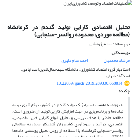
تحلیل اقتصادی کارایی تولید گندم در کرمانشاه
(مطالعه موردی: محدوده روانسر-سنجابی)
نوع مقاله : مقاله پژوهشی
نویسندگان
فرشاد محمدیان
احمد سام دلیری
استادیار گروه اقتصاد کشاورزی، دانشگاه سید‌جمال‌الدین اسدآبادی،
اسدآباد، ایران
10.22059/ijaedr.2019.289330.668814
چکیده
با توجه به اهمیت استراتژیک تولید گندم در کشور، به­کارگیری بهینه
نهاده‌ها و برنامه‌ریزی در جهت افزایش کارایی تولید آن ضروری است.
مطالعه حاضر با هدف بررسی و تحلیل انواع کارایی فنی، تخصیصی،
اقتصادی، درآمد و سودآوری کشاورزان گندمکار محدوده مطالعاتی
روانسر-سنجابی کرمانشاه با استفاده از روش تحلیل پوششی داده‌ها
(DEA) صورت گرفته و اطلاعات مورد نیاز به روش طبقه‌بندی تصادفی و