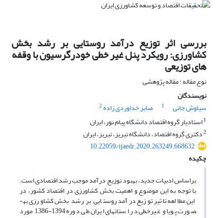
بررسی اثر توزیع درآمد روستایی بر رشد بخش
کشاورزی: رویکرد پنل غیر خطی خودرگرسیون با وقفه
های توزیعی
نوع مقاله : مقاله پژوهشی
نویسندگان
2
1
سیاوش جانی
صابر خداوردی زاده
1
استادیار گروه اقتصاد دانشگاه پیام نور، ایران
2
دکتری گروه اقتصاد، دانشگاه تبریز، تبریز، ایران
10.22059/ijaedr.2020.263249.668632
چکیده
براساس ادبیات جدید، بهبود توزیع درآمد موجب رشد اقتصادی است.
با توجه به این موضوع و اهمیت بخش کشاورزی در اقتصاد کشور، در
این مطالعه تاثیر توزیع درآمد روستایی بر رشد بخش کشاورزی به­
صورت پویا و غیرخطی در استان­های ایران طی دوره 1394-1386 مورد