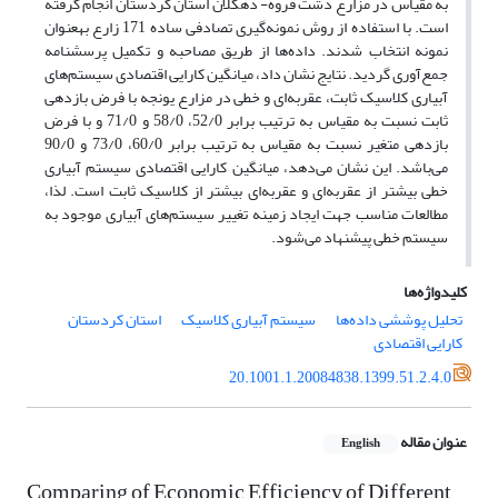
به مقیاس در مزارع دشت قروه- دهگلان استان کردستان انجام گرفته
است. با استفاده از روش نمونه‌گیری تصادفی ساده 171 زارع به­عنوان
نمونه انتخاب شدند. داده‌ها از طریق مصاحبه و تکمیل پرسشنامه
جمع‌آوری گردید. نتایج نشان داد، میانگین کارایی اقتصادی سیستم‌های
آبیاری کلاسیک ثابت، عقربه‌ای و خطی در مزارع یونجه با فرض بازدهی
ثابت نسبت به مقیاس به ترتیب برابر 52/0، 58/0 و 71/0 و با فرض
بازدهی متغیر نسبت به مقیاس به ترتیب برابر 60/0، 73/0 و 90/0
می‌باشد. این نشان می‌دهد، میانگین کارایی اقتصادی سیستم آبیاری
خطی بیشتر از عقربه‌ای و عقربه‌ای بیشتر از کلاسیک ثابت است. لذا،
مطالعات مناسب جهت ایجاد زمینه تغییر سیستم‌های آبیاری موجود به
سیستم خطی پیشنهاد می‌شود.
کلیدواژه‌ها
تحلیل پوششی داده‌ها
سیستم آبیاری کلاسیک
استان کردستان
کارایی اقتصادی
20.1001.1.20084838.1399.51.2.4.0
عنوان مقاله
English
Comparing of Economic Efficiency of Different