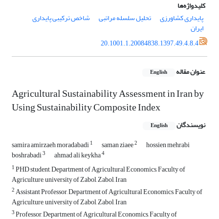
کلیدواژه‌ها
پایداری کشاورزی
تحلیل سلسله مراتبی
شاخص ترکیبی پایداری
ایران
20.1001.1.20084838.1397.49.4.8.4
عنوان مقاله
English
Agricultural Sustainability Assessment in Iran by
Using Sustainability Composite Index
نویسندگان
English
1
2
samira amirzaeh moradabadi
saman ziaee
hossien mehrabi
3
4
boshrabadi
ahmad ali keykha
1
PHD student, Department of Agricultural Economics, Faculty of
Agriculture, university of Zabol, Zabol, Iran
2
Assistant Professor, Department of Agricultural Economics, Faculty of
Agriculture, university of Zabol, Zabol, Iran
3
Professor, Department of Agricultural Economics, Faculty of