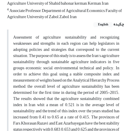
Agriculture, University of Shahid bahonar kerman, Kerman, Iran
4
Associate Professor, Department of Agricultural Economics, Faculty of
Agriculture, University of Zabol, Zabol, Iran
چکیده
English
Assessment of agriculture sustainability and recognizing
weaknesses and strengths in each region can help legislators in
adopting policies and strategies that correspond to the current
situation. The purpose of this study is to assess the Iran’s agriculture
sustainability through sustainable agriculture indicators in five
groups economic, social, environmental, technical and policy. In
order to achieve this goal, using a stable composite index and
measurement of weights based on the Analytical Hierarchy Process
method, the overall level of agriculture sustainability has been
determined for the first time in during the period of 2005-2015.
The results showed that the agriculture sustainability combined
index in Iran whit a mean of 0.521 is in the average level of
sustainability and the trend of this index over the years studied has
increased from 0.41 to 0.65 at a rate of 0.415. The provinces of
Fars, Khorasan Razavi and East Azarbayegan have the best stability
status respectively with 0.683, 0.653 and 0.625 and the provinces of