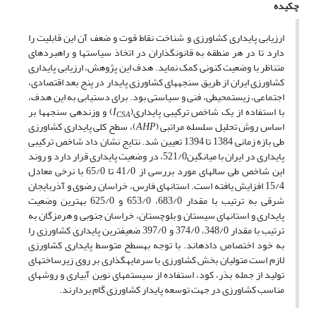
چکیده
ارزیابی پایداری کشاورزی و شناخت نقاط قوت و ضعف آن این قابلیت را
دارد تا در هر منطقه به قانونگذاران در اتخاذ سیاست­ها و راهبردهای
متناظر با وضعیت کنونی کمک نماید. هدف این پژوهش، ارزیابی پایداری
کشاورزی ایران از طریق سنجه­های کشاورزی پایدار در پنج بعد اقتصادی،
اجتماعی، زیست­محیطی، فنی و سیاستی بود. برای دستیابی به این هدف،
با استفاده از یک شاخص ترکیبی پایداری(
I
) و وزن­دهی سنجه­ها بر
CSA
اساس روش تحلیل سلسله مراتبی (
AHP
)، سطح کلی پایداری کشاورزی
طی بازه زمانی 1384 تا 1394 تعیین شد. نتایج نشان داد شاخص ترکیبی
پایداری در ایران با میانگین521/0، در وضعیت پایداری قرار دارد و روند
این شاخص طی سال­های مورد بررسی از 41/0 تا 65/0 با نرخی معادل
15/4 افزایش یافته است. استان­های فارس، خراسان رضوی و آذربایجان
شرقی به ترتیب با مقدار 683/0، 653/0 و 625/0 بهترین وضعیت
پایداری و استان­های سیستان و بلوچستان، خراسان جنوبی و هرمزگان به
ترتیب با مقدار 348/0، 374/0 و 397/0 ضعیف­ترین پایداری کشاورزی را
به خود اختصاص داده­اند. با توجه ­به­سطح متوسط پایداری کشاورزی
لازم است متولیان بخش کشاورزی با سرمایه­گذاری بر روی زیرساخت­های
تولید از جمله بذر، کود، استفاده از سیستم­های نوین آبیاری و روش­های
مناسب کشاورزی در جهت توسعه پایدار کشاورزی گام بردارند.