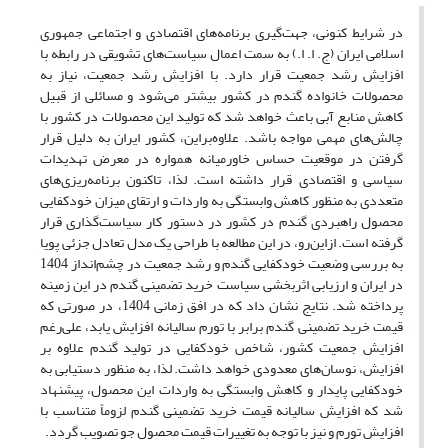
در شرایط کنونی، جهت‌گیری برنامه‌های اقتصادی و اجتماعی جمهوری
اسلامی ایران (ج. ا. ا.) به سمت اعمال سیاست‌های تشویقی در رابطه با
افزایش رشد جمعیت قرار دارد. با افزایش رشد جمعیت، نیاز به
محصولات خانواده گندم در کشور بیشتر می‌شود و مسائلی از قبیل
کاهش منابع آبی باعث خواهد شد که تولید این محصولات در کشور با
چالش‌های مهمی مواجه باشد. علاوه‌براین، کشور ایران به دلیل قرار
گرفتن در موقعیت حساس خاورمیانه همواره در معرض تهدیدات
سیاسی و اقتصادی قرار داشته است. لذا، تاکنون برنامه‌ریزی‌های
متعددی به منظور کاهش وابستگی به واردات و ارتقای میزان خودکفایی
محصول راهبردی گندم در کشور در دستور کار سیاست‌گذاری قرار
گرفته است. ازاین‌رو، در این مطالعه با طراحی یک مدل تعادل جزئی پویا
به بررسی وضعیت خودکفایی گندم و رشد جمعیت در چشم‌انداز 1404
در ایران و ارزیابی اثربخشی سیاست خرید تضمینی گندم در این زمینه
پرداخته شد. نتایج نشان داد که در افق زمانی 1404، در صورتی که
قیمت خرید تضمینی گندم برابر با تورم سالیانه افزایش یابد، علی‌رغم
افزایش جمعیت کشور، شاخص خودکفایی در تولید گندم علاوه بر
افزایش، نوسان‌های معدودی خواهد داشت. لذا، به منظور دستیابی به
خودکفایی پایدار و کاهش وابستگی به واردات این محصول، پیشنهاد
شد که افزایش سالیانه قیمت خرید تضمینی گندم لزوماً متناسب با
افزایش تورم و نیز با توجه به تغییرات قیمت محصول جو تصویب گردد.