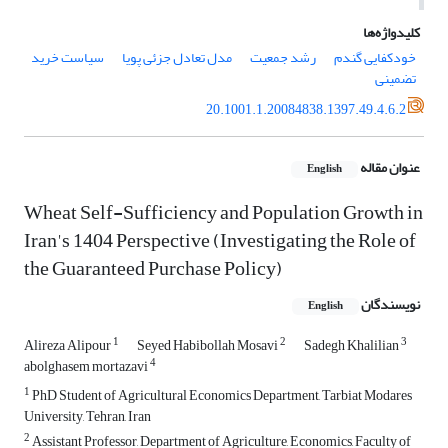
کلیدواژه‌ها
خودکفایی گندم
رشد جمعیت
مدل تعادل جزئی پویا
سیاست خرید
تضمینی
20.1001.1.20084838.1397.49.4.6.2
عنوان مقاله
English
Wheat Self-Sufficiency and Population Growth in
Iran's 1404 Perspective (Investigating the Role of
the Guaranteed Purchase Policy)
نویسندگان
English
1
2
3
Alireza Alipour
Seyed Habibollah Mosavi
Sadegh Khalilian
4
abolghasem mortazavi
1
PhD Student of Agricultural Economics Department, Tarbiat Modares
University, Tehran, Iran
2
Assistant Professor, Department of Agriculture, Economics, Faculty of