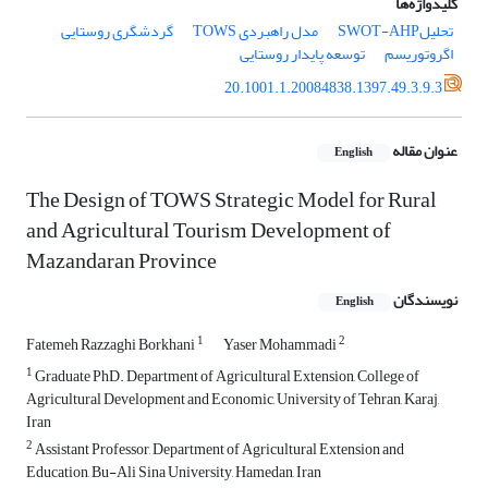
کلیدواژه‌ها
تحلیلSWOT-AHP
مدل راهبردی TOWS
گردشگری روستایی
اگروتوریسم
توسعه پایدار روستایی
20.1001.1.20084838.1397.49.3.9.3
عنوان مقاله
English
The Design of TOWS Strategic Model for Rural
and Agricultural Tourism Development of
Mazandaran Province
نویسندگان
English
1
2
Fatemeh Razzaghi Borkhani
Yaser Mohammadi
1
Graduate PhD. Department of Agricultural Extension, College of
Agricultural Development and Economic, University of Tehran, Karaj,
Iran
2
Assistant Professor, Department of Agricultural Extension and
Education, Bu-Ali Sina University, Hamedan, Iran