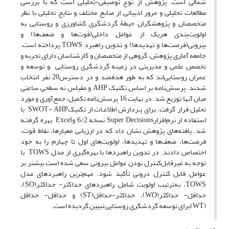
شمالی است. پژوهش از نوع توصیفی-تحلیلی است که با بررسی
مطالعات تحلیلی و مرور ادبیاتی از منابع مختلف و نتایج تحلیلی با نظر
متخصصان و پژوهشگران حیطۀ گردشگری کشاورزی و روستایی به
اولویت‌بندی هریک از عوامل داخلی(قوت‌ها و ضعف‌ها) و
بیرونی(فرصت‌ها و تهدیدها) و تدوین راهبرد TOWS پرداخته است.
جامعه آماری پژوهش، گروهی از متخصصان و کارشناسان دارای تجربه و
تخصص علمی و مدیریتی در زمینه گردشگری روستایی و توسعه و
عمران روستایی‌اند که به طور هدفمند و در دسترس20 نفر انتخاب
شدند. پرسش‌نامه بر اساس تکنیک AHP و مقیاس نه سطحی ساعتی
میان آنها توزیع شد. در نهایت 16 پرسش‌نامه تکمیل، جمع‌آوری و مورد
تحلیل قرار گرفت. برای پـردازش اطلاعـات از تکنیکSWOT- AHP با
استفاده از نرم‌افزارSuper Decisions نسخه 6/2 وExcel بهره گرفتـه
شد. یافته‌های پژوهش نشان داد که در ارزیابی معیارها، نقاط قوت،
فرصت‌ها، ضعف‌ها و تهدیدها، اولویت‌های اول تا چهارم را به خود
اختصاص دادند. در تدوین راهبرد‌ها با بهره‌گیری از مدل TOWS با
توجه به غیرقابل‌کنترل بودن عوامل بیرونی سعی شده است بیشتر بر
عوامل قابل کنترل درونی تأکید شود. مهم‌ترین راهبرد‌های مدل
TOWS، به‌ترتیب اولویت شامل راهبرد‌های حداکثر- حداکثر(SO)،
حداقل- حداکثر(WO)، حداکثر-حداقل(ST) و حداقل- حداقل
(WT)برای توسعه گردشگری روستایی تبیین گردیده است.